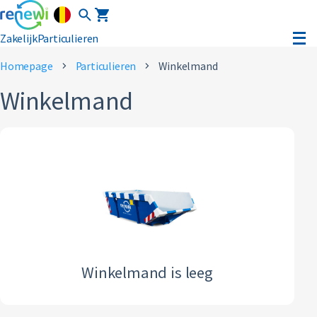
Zakelijk
Particulieren
My Renewi
Homepage
Particulieren
Winkelmand
Winkelmand
ver ons
areers
Winkelmand is leeg