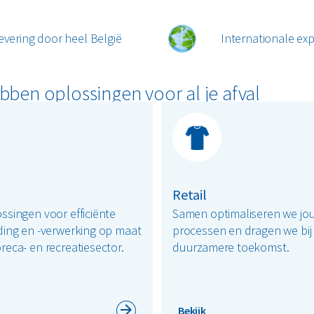
draag je bij aan een duurzame
afvalinzameling voor bedrijve
evering door heel België
Internationale exp
webshop. Kies een afvalbeheero
eenvoudig online via de MyRen
ook andere oplossingen, zoal
bben oplossingen voor al je afval
inzamelmiddelen
, die perfect 
Samen maken we afvalbeheer d
echt telt!
Heb je afval thuis? Bekijk da
Retail
ssingen voor efficiënte
Samen optimaliseren we jo
ding en -verwerking op maat
processen en dragen we bij
reca- en recreatiesector.
duurzamere toekomst.
Bekijk