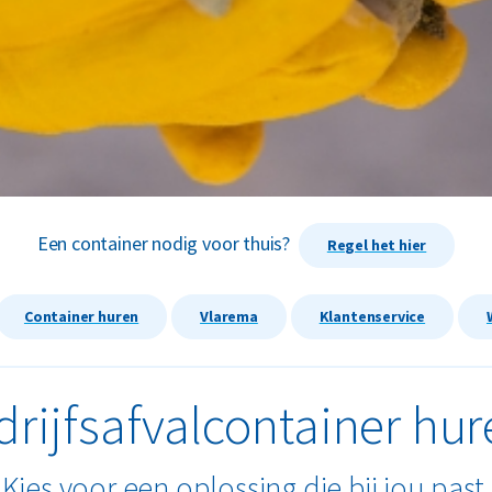
Een container nodig voor thuis?
Regel het hier
Container huren
Vlarema
Klantenservice
drijfsafvalcontainer hur
Kies voor een oplossing die bij jou past