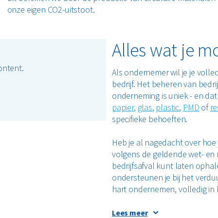
onze eigen CO
2
-uitstoot.
Alles wat je m
ontent.
Als ondernemer wil je je volled
bedrijf. Het beheren van bedri
onderneming is uniek - en dat
papier
,
glas
,
plastic
,
PMD
of
re
specifieke behoeften.
Heb je al nagedacht over hoe 
volgens de geldende wet- en 
bedrijfsafval kunt laten oph
ondersteunen je bij het verdu
hart ondernemen, volledig in 
Met een bedrijfsafvalcontainer
Lees meer