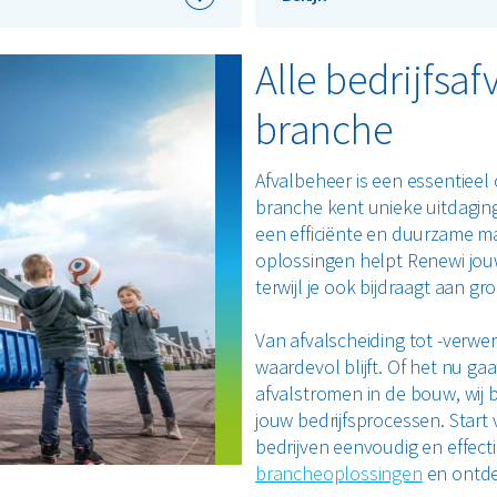
Alle bedrijfsa
branche
Afvalbeheer is een essentiee
branche kent unieke uitdaging
een efficiënte en duurzame m
oplossingen helpt Renewi jou
terwijl je ook bijdraagt aan g
Van afvalscheiding tot -verwer
waardevol blijft. Of het nu g
afvalstromen in de bouw, wij 
jouw bedrijfsprocessen. Start
bedrijven eenvoudig en effect
brancheoplossingen
en ontde