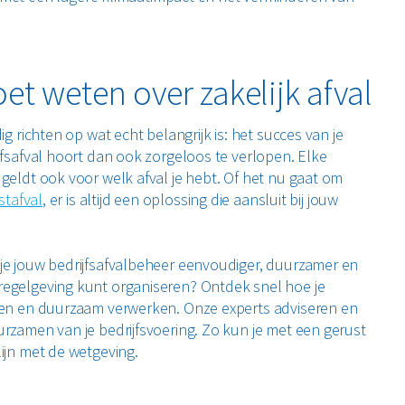
oet weten over zakelijk afval
ig richten op wat echt belangrijk is: het succes van je
jfsafval hoort dan ook zorgeloos te verlopen. Elke
 geldt ook voor welk afval je hebt. Of het nu gaat om
stafval
, er is altijd een oplossing die aansluit bij jouw
je jouw bedrijfsafvalbeheer eenvoudiger, duurzamer en
regelgeving kunt organiseren? Ontdek snel hoe je
alen en duurzaam verwerken. Onze experts adviseren en
urzamen van je bedrijfsvoering. Zo kun je met een gerust
lijn met de wetgeving.
 die afgestemd is op jouw wensen, bespaar je tijd en