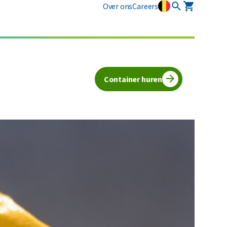
Over ons
Careers
Industriële diensten
Vlarema
Plastics
Restafval
Mobiele slibontwatering
Opruimingen
Alle circulaire materialen
Container huren
Textiel
Vertrouwelijk papier
Alle soorten afval