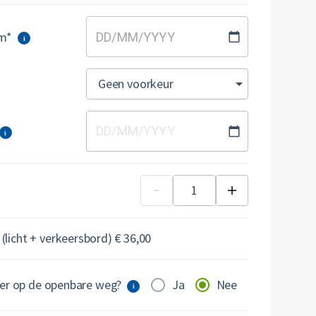
um*
DD
/
MM
/
YYYY
i
Geen voorkeur
DD
/
MM
/
YYYY
i
 (licht + verkeersbord) € 36,00
ner op de openbare weg?
Ja
Nee
i