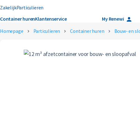
Zakelijk
Particulieren
Container huren
Klantenservice
Over ons
Careers
My Renewi
Homepage
Particulieren
Container huren
Bouw- en sl