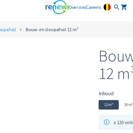
Over ons
Careers
oopafval
Bouw- en sloopafval 12 m³
Bouw-
12 m
Inhoud
12 m³
20 m
± 120 vol