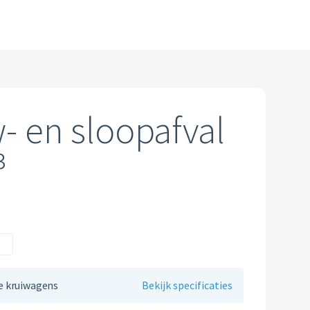
 en sloopafval
³
³
le kruiwagens
Bekijk specificaties