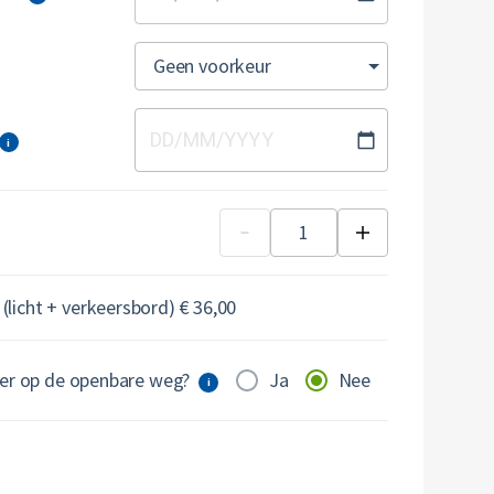
Geen voorkeur
DD
/
MM
/
YYYY
i
 (licht + verkeersbord) € 36,00
ner op de openbare weg?
Ja
Nee
i