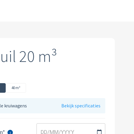
uil 20 m³
³
40 m³
lle kruiwagens
Bekijk specificaties
um*
DD
/
MM
/
YYYY
i