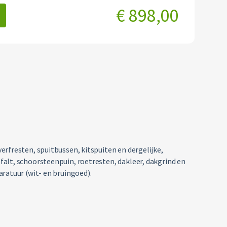
€ 898,00
rfresten, spuitbussen, kitspuiten en dergelijke,
alt, schoorsteenpuin, roetresten, dakleer, dakgrind en
ratuur (wit- en bruingoed).