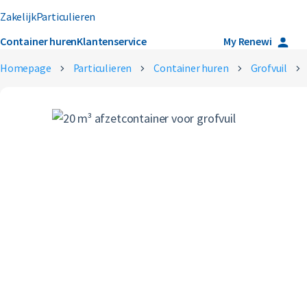
Zakelijk
Particulieren
Container huren
Klantenservice
Over ons
Careers
My Renewi
Homepage
Particulieren
Container huren
Grofvuil