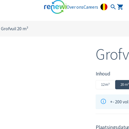
Over ons
Careers
Grofvuil 20 m³
Grofv
Inhoud
12 m³
20 m
+- 200 vo
Plaatsingsdat