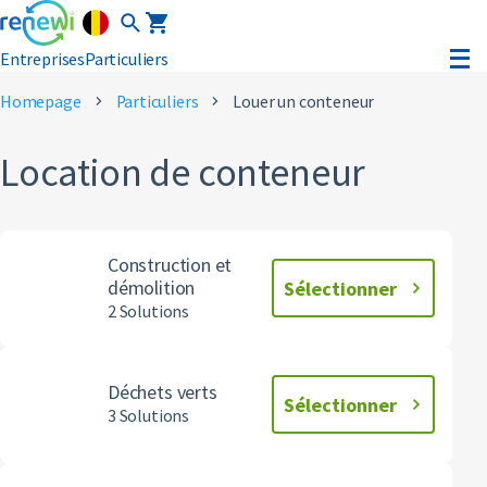
Entreprises
Particuliers
Louer un conteneur
Homepage
Particuliers
Louer un conteneur
Location de conteneur
Service clientèle
My Renewi
Construction et
démolition
Sélectionner
 propos de nous
2 Solutions
areers
Déchets verts
Sélectionner
3 Solutions