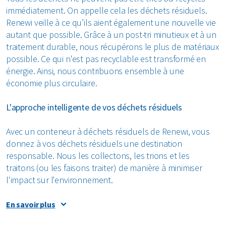
immédiatement. On appelle cela les déchets résiduels.
Renewi veille à ce qu’ils aient également une nouvelle vie
autant que possible. Grâce à un post-tri minutieux et à un
traitement durable, nous récupérons le plus de matériaux
possible. Ce qui n'est pas recyclable est transformé en
énergie. Ainsi, nous contribuons ensemble à une
économie plus circulaire.
L'approche intelligente de vos déchets résiduels
Avec un conteneur à déchets résiduels de Renewi, vous
donnez à vos déchets résiduels une destination
responsable. Nous les collectons, les trions et les
traitons (ou les faisons traiter) de manière à minimiser
l'impact sur l'environnement.
Comment traitons-nous vos déchets
En savoir plus
résiduels ?