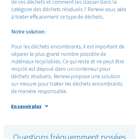
de ces déchets et comment les classer dans la
catégorie des déchets résiduels ? Renewi vous aide
à traiter efficacement ce type de déchets.
Notre solution :
Pour les déchets encombrants, il est important de
séparer le plus grand nombre possible de
matériaux recyclables. Ce qui reste et ne peut être
recyclé est déposé dans un conteneur pour
déchets résiduels. Renewi propose une solution
sur mesure pour traiter les déchets encombrants
de manière responsable.
En savoir plus
Que peut-on faire avec les déchets encombrants ?
Séparer lorsque c’est possible
Questions fréquemment posées
Les déchets encombrants contiennent