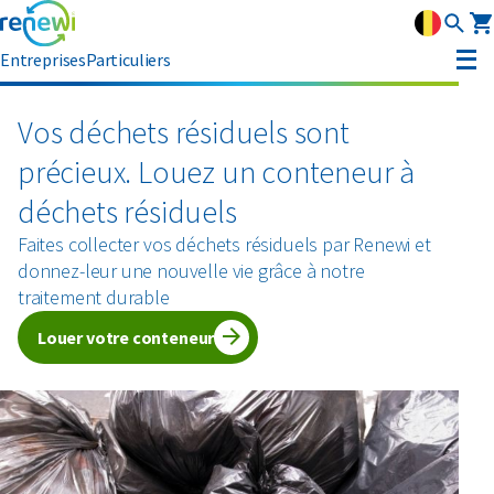
Entreprises
Particuliers
Louer un conteneur
Vos déchets résiduels sont
précieux. Louez un conteneur à
Gestion des déchets
déchets résiduels
Gestion des déchets
Flux de déchets
Collecte des déchets
Faites collecter vos déchets résiduels par Renewi et
Conteneurs à roulettes
donnez-leur une nouvelle vie grâce à notre
Amiante
Matériaux circulaires
Conteneurs amovibles
traitement durable
Conteneurs à dechets semi enterres
Louer votre conteneur
Conteneurs à presse
Bois
Verre
Conseil
Swill tank
Moyens de collecte pour les déchets dangereux
Déchets de construction et de démolition
Bois
Service clientèle
Collecte interne des déchets
Secteurs
Déchets dangereux
Métaux
MyRenewi
Construction