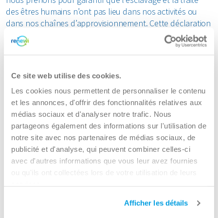
Horeca et récréatif
Déchets résiduels
Minéraux
des êtres humains n’ont pas lieu dans nos activités ou
Industrie
dans nos chaînes d’approvisionnement. Cette déclaration
 propos de nous
Logistique
Déchets verts
est également conforme aux exigences du Modern
Organique
Commerce de détail
Slavery Act 2015 (loi britannique contre l’esclavage
Services aux entreprises
areers
Films plastiques
moderne).
Papier et carton
Soins de santé
Voir toutes les branches
Ce site web utilise des cookies.
Consultez notre déclaration sur l’esclavage moderne
Gravats
Plastiques
Renewi Ecosmart
Les cookies nous permettent de personnaliser le contenu
A propos d EcoSmart?
et les annonces, d'offrir des fonctionnalités relatives aux
Entreprises
Matelas
Nos services
Tous les matériaux circulaires
médias sociaux et d'analyser notre trafic. Nous
Collecte interne des déchets
Louer un conteneur pour Entreprises
partageons également des informations sur l'utilisation de
Collecte des déchets
Services industriels specialises
Papier et carton
notre site avec nos partenaires de médias sociaux, de
Secteurs
Traitement des boues sur votre site
publicité et d'analyse, qui peuvent combiner celles-ci
Renewi EcoSmart
Nettoyages
Papiers confidentiels
Conditions d'acceptation
avec d'autres informations que vous leur avez fournies
Législation
Conditions d'acceptation Roulers
ou qu'ils ont collectées lors de votre utilisation de leurs
PMC
services.
Particuliers
Afficher les détails
Louer un conteneur pour particuliers
Pneus