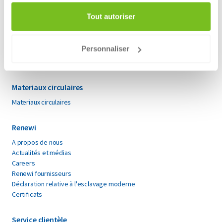
Flux de déchets
Textiles
Tout autoriser
Dechets de construction et de demolition
Dechets dangereux
Verre
Papier et carton
Personnaliser
Déchets résiduels
Tous les types de déchets
Tous flux de déchets
Materiaux circulaires
Materiaux circulaires
Renewi
A propos de nous
Actualités et médias
Careers
Renewi fournisseurs
Déclaration relative à l'esclavage moderne
Certificats
Service clientèle