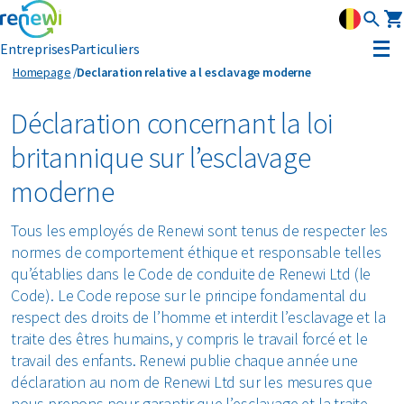
Entreprises
Particuliers
Declaration relative a l esclavage moderne
Homepage
Declaration relative a l esclavage moderne
Louer un conteneur
Déclaration concernant la loi
Gestion des déchets
britannique sur l’esclavage
Gestion des déchets
moderne
Flux de déchets
Collecte des déchets
Conteneurs à roulettes
Tous les employés de Renewi sont tenus de respecter les
Amiante
Matériaux circulaires
Conteneurs amovibles
normes de comportement éthique et responsable telles
Conteneurs à dechets semi enterres
qu’établies dans le Code de conduite de Renewi Ltd (le
Conteneurs à presse
Bois
Verre
Conseil
Code). Le Code repose sur le principe fondamental du
Swill tank
respect des droits de l’homme et interdit l’esclavage et la
Moyens de collecte pour les déchets dangereux
Déchets de construction et de démolition
Bois
traite des êtres humains, y compris le travail forcé et le
Service clientèle
Collecte interne des déchets
travail des enfants. Renewi publie chaque année une
Secteurs
Déchets dangereux
Métaux
déclaration au nom de Renewi Ltd sur les mesures que
MyRenewi
Construction
nous prenons pour garantir que l’esclavage et la traite