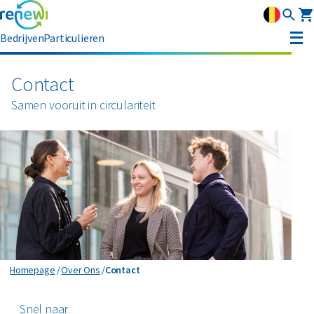
Bedrijven
Particulieren
Strategie
Contact
Strategie
Samen vooruit in circulariteit
Duurzaamheid
Onze divisies
Duurzaamheid
Leadership
Geschiedenis
Erkenning
Nieuws & media
Innovatie
Circular Reality Scan
Contact
Homepage
Over Ons
Contact
Contact
Snel naar