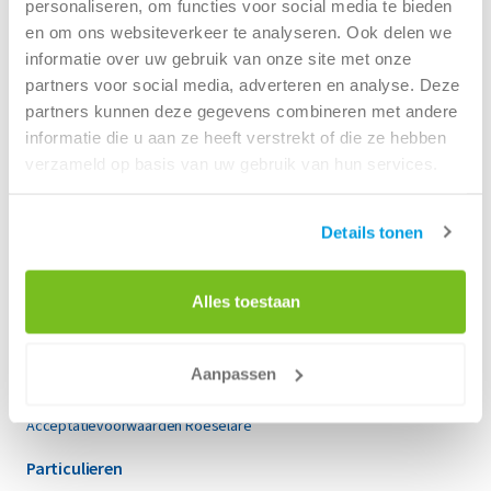
personaliseren, om functies voor social media te bieden
BTW nummer:
GB259547713
en om ons websiteverkeer te analyseren. Ook delen we
Renewi Ltd is lid van de Environmental Services
informatie over uw gebruik van onze site met onze
Association Membership No. SHA 01
partners voor social media, adverteren en analyse. Deze
partners kunnen deze gegevens combineren met andere
Waar kan je ons vinden?
informatie die u aan ze heeft verstrekt of die ze hebben
verzameld op basis van uw gebruik van hun services.
Bekijk kaart
Details tonen
Bedrijven
Alles toestaan
Container huren voor bedrijven
Afvalinzameling
Branches
Aanpassen
Renewi EcoSmart
Acceptatievoorwaarden
Acceptatievoorwaarden Roeselare
Particulieren