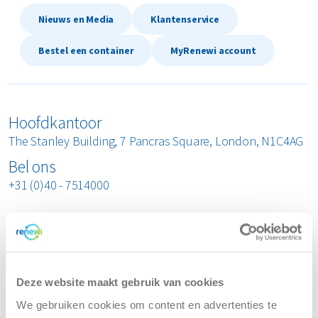
MyRenewi
Nieuws en Media
Klantenservice
Bestel een container
MyRenewi account
ver ons
areers
Hoofdkantoor
The Stanley Building, 7 Pancras Square, London, N1C4AG
Bel ons
+31 (0)40 - 7514000
Geregistreerd kantoor
Renewi Ltd
Level 3, 6 St Andrew Square
Deze website maakt gebruik van cookies
Edinburgh EH2 2BD
We gebruiken cookies om content en advertenties te
Geregistreerd in Schotland No. SC077438