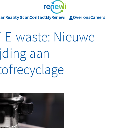
lar Reality Scan
Contact
MyRenewi
Over ons
Careers
Geschiedenis
 E-waste: Nieuwe
jding aan
ofrecyclage