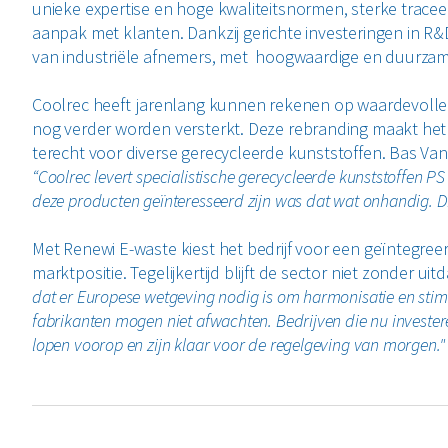
unieke expertise en hoge kwaliteitsnormen, sterke trace
aanpak met klanten. Dankzij gerichte investeringen in R
van industriële afnemers, met hoogwaardige en duurzame
Coolrec heeft jarenlang kunnen rekenen op waardevolle
nog verder worden versterkt. Deze rebranding maakt het
terecht voor diverse gerecycleerde kunststoffen. Bas Van 
“Coolrec levert specialistische gerecycleerde kunststoffen PS
deze producten geïnteresseerd zijn was dat wat onhandig. Die 
Met Renewi E-waste kiest het bedrijf voor een geïntegree
marktpositie. Tegelijkertijd blijft de sector niet zonder u
dat er Europese wetgeving nodig is om harmonisatie en stim
fabrikanten mogen niet afwachten. Bedrijven die nu investere
lopen voorop en zijn klaar voor de regelgeving van morgen."