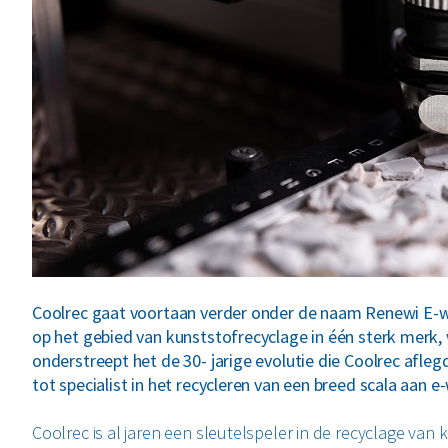
Coolrec gaat voortaan verder onder de naam Renewi E-wa
op het gebied van kunststofrecyclage in één sterk merk,
onderstreept het de 30- jarige evolutie die Coolrec afleg
tot specialist in het recycleren van een breed scala aan e
Coolrec is al jaren een sleutelspeler in de recyclage van 