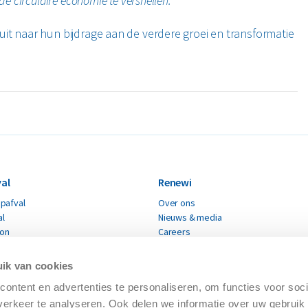
e circulaire economie te versnellen.”
it naar hun bijdrage aan de verdere groei en transformatie
al
Renewi
pafval
Over ons
al
Nieuws & media
ton
Careers
Renewi leveranciers
fval
Verklaring moderne slavernij
ik van cookies
Certificaten
materialen
ontent en advertenties te personaliseren, om functies voor soci
erkeer te analyseren. Ook delen we informatie over uw gebruik 