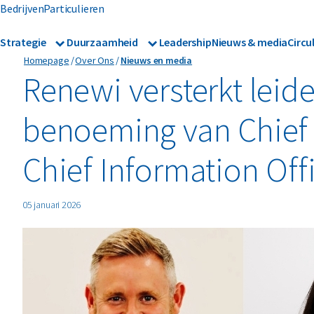
Bedrijven
Particulieren
Strategie
Duurzaamheid
Leadership
Nieuws & media
Circu
Homepage
Over Ons
Nieuws en media
Strategie
Duurzaamheid
Onze divisies
Erkenning
Renewi versterkt lei
benoeming van Chief 
Chief Information Off
05 januari 2026