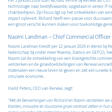
Per 5 januari 2026 start Richard Ventre bij Renewi als CIO
technologie naar bedrijfswaarde, opgedaan in senior IT‑lei
chainbedrijven. Zijn focus ligt op het ontwikkelen van ee
impact oplevert. Richard heeft een passie voor duurzaam
een groot verschil kunnen maken voor toekomstige gener
Naomi Landman – Chief Commercial Officer
Naomi Landman treedt per 12 januari 2026 in dienst bij Re
leiderschap bij onder meer Maersk, Damco en GEFCO, heeft
Naomi zal de ontwikkeling van een klantgerichte commer
versterken en de groeidoelstellingen van Renewi versnell
materialen een nieuw leven te geven en ziet een unieke 
circulaire economie.
Harld Peters, CEO van Renewi, zegt:
“Met de benoemingen van Richard en Naomi versterken we on
klanten, innovatie en duurzame groei centraal zetten in hun w