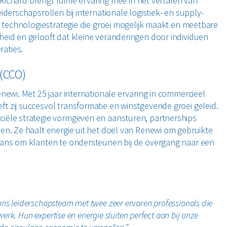
. Richard brengt ruime ervaring mee in het vertalen van
derschapsrollen bij internationale logistiek- en supply-
n technologiestrategie die groei mogelijk maakt en meetbare
heid en gelooft dat kleine veranderingen door individuen
aties.
 (CCO)
newi. Met 25 jaar internationale ervaring in commercieel
 zij succesvol transformatie en winstgevende groei geleid.
ciële strategie vormgeven en aansturen, partnerships
en. Ze haalt energie uit het doel van Renewi om gebruikte
kans om klanten te ondersteunen bij de overgang naar een
s leiderschapsteam met twee zeer ervaren professionals die
erk. Hun expertise en energie sluiten perfect aan bij onze