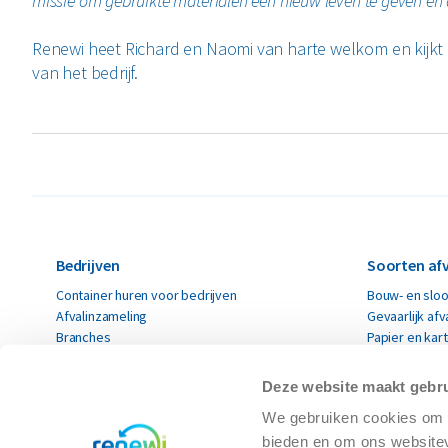
missie om gebruikte materialen een nieuw leven te geven en d
Renewi heet Richard en Naomi van harte welkom en kijkt u
van het bedrijf.
Bedrijven
Soorten afv
Container huren voor bedrijven
Bouw- en sloo
Afvalinzameling
Gevaarlijk afv
Branches
Papier en kar
Renewi EcoSmart
Restafval
Acceptatievoorwaarden
Alle soorten a
Deze website maakt gebru
Acceptatievoorwaarden Roeselare
Circulaire 
We gebruiken cookies om c
Particulieren
bieden en om ons websitev