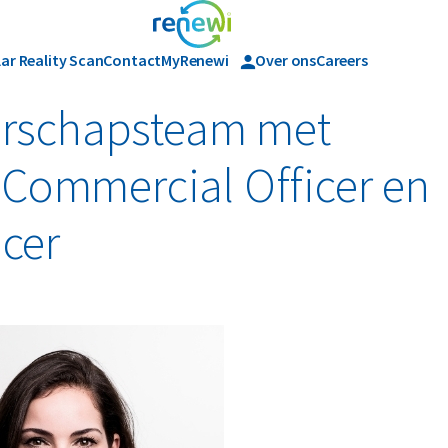
lar Reality Scan
Contact
MyRenewi
Over ons
Careers
Geschiedenis
derschapsteam met
Commercial Officer en
icer