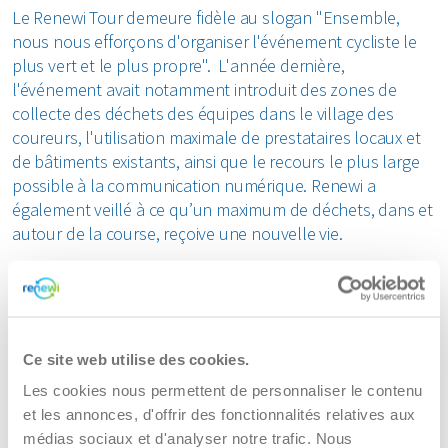
Le Renewi Tour demeure fidèle au slogan "Ensemble,
nous nous efforçons d'organiser l'événement cycliste le
plus vert et le plus propre". L'année dernière,
l'événement avait notamment introduit des zones de
collecte des déchets des équipes dans le village des
coureurs, l'utilisation maximale de prestataires locaux et
de bâtiments existants, ainsi que le recours le plus large
possible à la communication numérique. Renewi a
également veillé à ce qu’un maximum de déchets, dans et
autour de la course, reçoive une nouvelle vie.
Cette année, une grande collecte d’anciens bidons est
lancée sous l’appellation Re-CYCLE! Dès à présent, des
points de collecte pour bidons sont installés dans toutes
les villes étapes belges. Si vous partagez sur les réseaux
Ce site web utilise des cookies.
sociaux une photo originale de votre ‘don’ et utilisez les
Les cookies nous permettent de personnaliser le contenu
hashtags #recycle et #renewitour, vous gagnerez peut-
et les annonces, d'offrir des fonctionnalités relatives aux
être un ticket VIP ou d’autres beaux cadeaux! Tous les
médias sociaux et d'analyser notre trafic. Nous