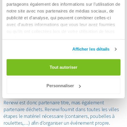
détails sur https://renewitour.com/fr/collecte-de-bidons-
partageons également des informations sur l'utilisation de
usees/ .
notre site avec nos partenaires de médias sociaux, de
publicité et d'analyse, qui peuvent combiner celles-ci
Renewi donne une nouvelle vie à tous les bidons! Le
avec d'autres informations que vous leur avez fournies
processus de recyclage des bidons débute par le
ou qu'ils ont collectées lors de votre utilisation de leurs
déchiquetage, le lavage et le broyage des bidons jusqu’à
services.
l’obtention d’une pâte propre, prête à être réutilisée.
Cette pâte est ensuite transformée en granulés, que les
Afficher les détails
industriels utilisent pour fabriquer de nouveaux produits
en plastique comme des emballages, des pièces
Tout autoriser
automobiles, mais aussi de nouveaux bidons… et des
médailles. Les médailles promises aux vainqueurs d’étape
et au podium final sont en effet fabriquées à partir des
Personnaliser
bidons récoltés recyclés.
Renewi est donc partenaire titre, mais également
partenaire déchets. Renewi fournit dans toutes les villes
étapes le matériel nécessaire (containers, poubelles à
roulettes,…) afin d’organiser un événement propre.