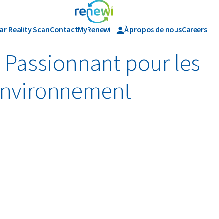
lar Reality Scan
Contact
MyRenewi
À propos de nous
Careers
e
Histoire
Passionnant pour les
'environnement