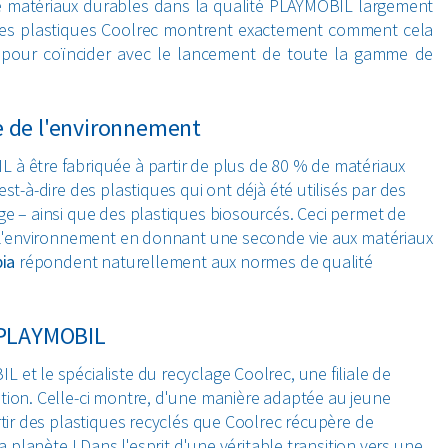
de matériaux durables dans la qualité PLAYMOBIL largement
des plastiques Coolrec montrent exactement comment cela
sée pour coïncider avec le lancement de toute la gamme de
e de l'environnement
à être fabriquée à partir de plus de 80 % de matériaux
st-à-dire des plastiques qui ont déjà été utilisés par des
ge – ainsi que des plastiques biosourcés. Ceci permet de
er l'environnement en donnant une seconde vie aux matériaux
pia
répondent naturellement aux normes de qualité
u PLAYMOBIL
L et le spécialiste du recyclage Coolrec, une
filiale de
tion. Celle-ci montre, d'une manière adaptée au jeune
rtir des plastiques recyclés que Coolrec récupère de
a planète ! Dans l'esprit d'une véritable transition vers une