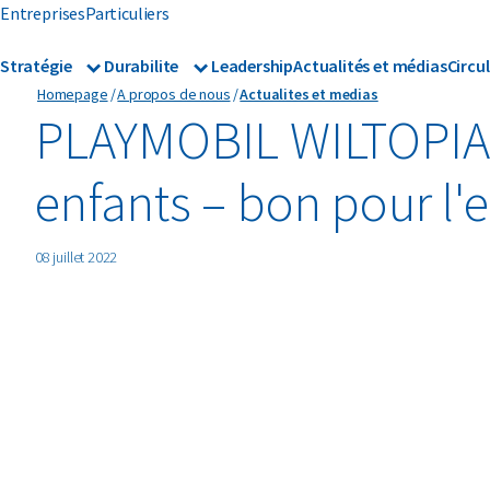
Entreprises
Particuliers
Stratégie
Durabilite
Leadership
Actualités et médias
Circu
Homepage
A propos de nous
Actualites et medias
Strategie
Durabilite
Nos divisions
Reconnaissanc
PLAYMOBIL WILTOPIA 
enfants – bon pour l
08 juillet 2022