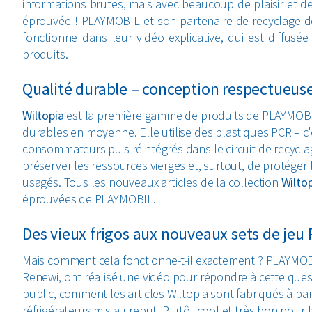
informations brutes, mais avec beaucoup de plaisir et 
éprouvée ! PLAYMOBIL et son partenaire de recyclage 
fonctionne dans leur vidéo explicative, qui est diffu
produits.
Qualité durable – conception respectueus
Wiltopia
est la première gamme de produits de PLAYMOBIL 
durables en moyenne. Elle utilise des plastiques PCR – c'e
consommateurs puis réintégrés dans le circuit de recycla
préserver les ressources vierges et, surtout, de protég
usagés. Tous les nouveaux articles de la collection
Wilto
éprouvées de PLAYMOBIL.
Des vieux frigos aux nouveaux sets de je
Mais comment cela fonctionne-t-il exactement ? PLAYMOBI
Renewi,
ont réalisé une vidéo pour répondre à cette ques
public, comment les articles Wiltopia sont fabriqués à pa
réfrigérateurs mis au rebut. Plutôt cool et très bon pour l