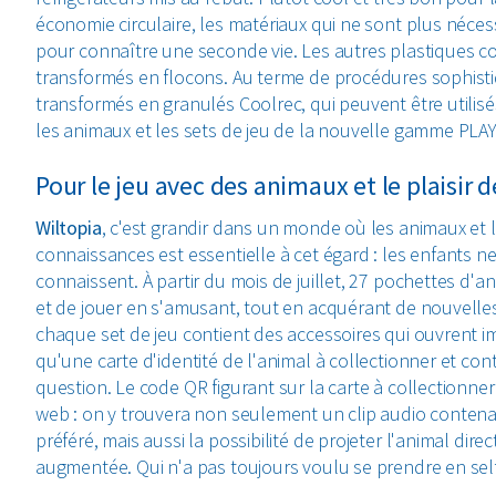
économie circulaire, les matériaux qui ne sont plus néces
pour connaître une seconde vie. Les autres plastiques co
transformés en flocons. Au terme de procédures sophisti
transformés en granulés Coolrec, qui peuvent être utilis
les animaux et les sets de jeu de la nouvelle gamme PLAY
Pour le jeu avec des animaux et le plaisir d
Wiltopia
, c'est grandir dans un monde où les animaux et 
connaissances est essentielle à cet égard : les enfants ne
connaissent. À partir du mois de juillet, 27 pochettes d
et de jouer en s'amusant, tout en acquérant de nouvelles
chaque set de jeu contient des accessoires qui ouvrent imm
qu'une carte d'identité de l'animal à collectionner et c
question. Le code QR figurant sur la carte à collectionne
web : on y trouvera non seulement un clip audio contena
préféré, mais aussi la possibilité de projeter l'animal dir
augmentée. Qui n'a pas toujours voulu se prendre en self