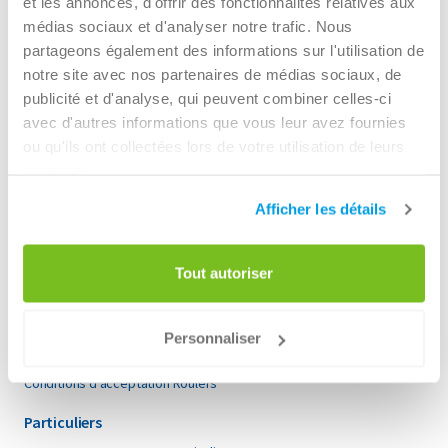
et les annonces, d'offrir des fonctionnalités relatives aux
médias sociaux et d'analyser notre trafic. Nous
Pour en savoir plus sur les réalisations de Renewi et
partageons également des informations sur l'utilisation de
obtenir d'autres informations, nous vous invitons à
notre site avec nos partenaires de médias sociaux, de
télécharger le rapport annuel
et à vous laisser inspirer
publicité et d'analyse, qui peuvent combiner celles-ci
pour progresser ensemble dans la circularité.
avec d'autres informations que vous leur avez fournies
ou qu'ils ont collectées lors de votre utilisation de leurs
services.
Afficher les détails
Entreprises
Tout autoriser
Louer un conteneur pour Entreprises
Collecte des déchets
Secteurs
Personnaliser
Renewi EcoSmart
Conditions d'acceptation
Conditions d'acceptation Roulers
Particuliers