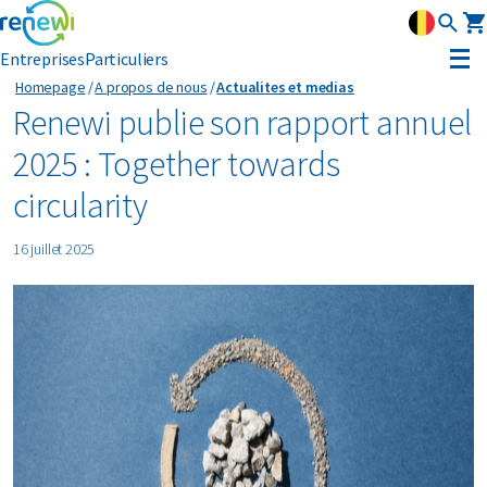
Entreprises
Particuliers
Homepage
A propos de nous
Actualites et medias
Stratégie
Renewi publie son rapport annuel
2025 : Together towards
Strategie
Durabilite
circularity
Nos divisions
Durabilite
Leadership
16 juillet 2025
Histoire
Reconnaissance
Actualités et médias
Innovation
Circular Reality Scan
Contact