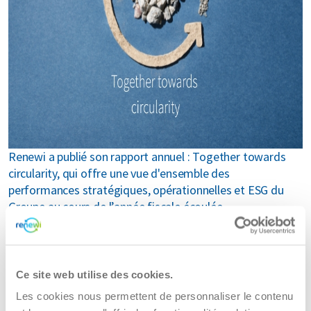
MyRenewi
 propos de nous
areers
Renewi a publié son rapport annuel : Together towards
circularity, qui offre une vue d'ensemble des
performances stratégiques, opérationnelles et ESG du
Groupe au cours de l’année fiscale écoulée.
Ce rapport souligne l'engagement de Renewi en faveur de
la durabilité et de l'économie circulaire en montrant
comment nous donnons, en tant qu'entreprise leader
Ce site web utilise des cookies.
dans la valorisation des déchets, une nouvelle vie aux
Les cookies nous permettent de personnaliser le contenu
matériaux usagés.