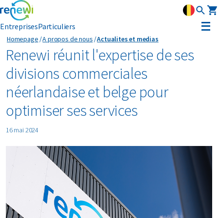
Entreprises
Particuliers
Homepage
A propos de nous
Actualites et medias
Stratégie
Renewi réunit l'expertise de ses
divisions commerciales
Strategie
Durabilite
néerlandaise et belge pour
Nos divisions
Durabilite
Leadership
optimiser ses services
Histoire
Reconnaissance
16 mai 2024
Actualités et médias
Innovation
Circular Reality Scan
Contact