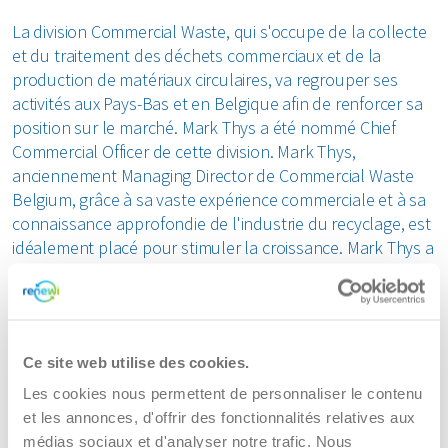
La division Commercial Waste, qui s'occupe de la collecte
et du traitement des déchets commerciaux et de la
production de matériaux circulaires, va regrouper ses
activités aux Pays-Bas et en Belgique afin de renforcer sa
position sur le marché. Mark Thys a été nommé Chief
Commercial Officer de cette division. Mark Thys,
anciennement Managing Director de Commercial Waste
Belgium, grâce à sa vaste expérience commerciale et à sa
connaissance approfondie de l'industrie du recyclage, est
idéalement placé pour stimuler la croissance. Mark Thys a
considérablement augmenté le chiffre d'affaires et la
rentabilité de la division belge au cours des dernières
années. Marc Den Hartog, Managing Director de
Commercial Waste Netherlands, poursuivra sa carrière en
Ce site web utilise des cookies.
dehors de l’entreprise. Renewi lui est reconnaissant pour
son leadership visionnaire et l'impact positif qu'il a eu sur
Les cookies nous permettent de personnaliser le contenu
nos clients, nos employés et l'industrie.
et les annonces, d'offrir des fonctionnalités relatives aux
médias sociaux et d'analyser notre trafic. Nous