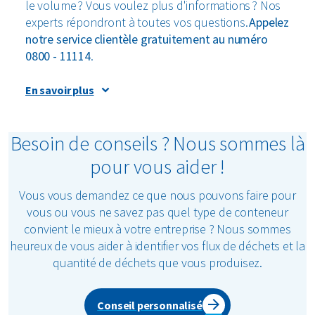
le volume ? Vous voulez plus d'informations ? Nos
experts répondront à toutes vos questions.
Appelez
notre service clientèle gratuitement au numéro
0800 - 11114
.
Traitement durable des déchets
En savoir plus
Une fois les déchets collectés, Renewi assure un
traitement durable sur différents sites. Les déchets
Besoin de conseils ? Nous sommes là
sont réutilisés et recyclés autant que possible.
pour vous aider !
Ainsi, nous contribuons ensemble à réduire la
pénurie de ressources et les émissions de CO
.
2
Vous vous demandez ce que nous pouvons faire pour
vous ou vous ne savez pas quel type de conteneur
convient le mieux à votre entreprise ? Nous sommes
heureux de vous aider à identifier vos flux de déchets et la
quantité de déchets que vous produisez.
Conseil personnalisé