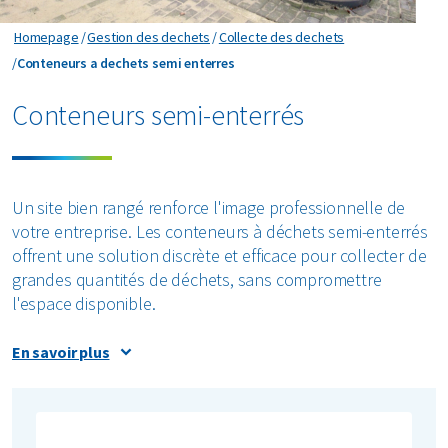
Horeca et récréatif
Déchets résiduels
Minéraux
Industrie
Homepage
Gestion des dechets
Collecte des dechets
 propos de nous
Logistique
Conteneurs a dechets semi enterres
Conteneurs a dechets semi enterres
Déchets verts
Organique
Commerce de détail
Services aux entreprises
Conteneurs semi-enterrés
areers
Films plastiques
Papier et carton
Soins de santé
Voir toutes les branches
Gravats
Plastiques
Renewi Ecosmart
A propos d EcoSmart?
Un site bien rangé renforce l'image professionnelle de
Matelas
Nos services
Tous les matériaux circulaires
votre entreprise. Les conteneurs à déchets semi-enterrés
Collecte interne des déchets
offrent une solution discrète et efficace pour collecter de
Services industriels specialises
Papier et carton
grandes quantités de déchets, sans compromettre
Traitement des boues sur votre site
l'espace disponible.
Nettoyages
Papiers confidentiels
Législation
Avantages des conteneurs à déchets semi-
En savoir plus
PMC
enterrés
Les conteneurs semi-enterrés sont en grande partie
Pneus
enterrés, ce qui les rend moins visibles et permet