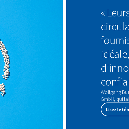
« Leur
circul
fourni
idéale
d'inno
confia
Wolfgang Bur
GmbH, qui fa
Lisez le t