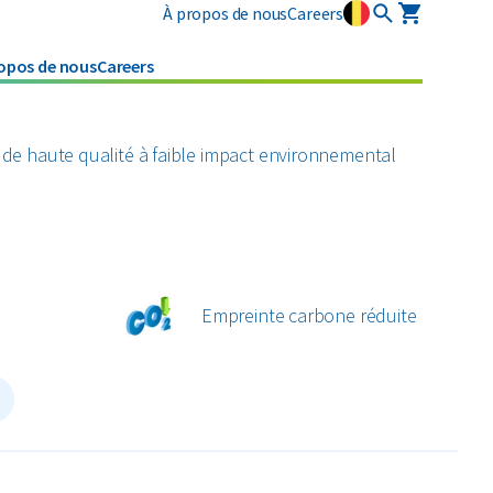
À propos de nous
Careers
opos de nous
Careers
Services industriels
Législation
Plastiques
Pneus
specialises
Traitement des boues sur
 de haute qualité à faible impact environnemental
Tous les matériaux circulaires
Textiles
votre site
Nettoyages
Verre
Tous les types de déchets
Empreinte carbone réduite