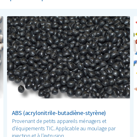
ABS (acrylonitrile-butadiène-styrène)
Provenant de petits appareils ménagers et
d’équipements TIC. Applicable au moulage par
injection et à l’extrusion.