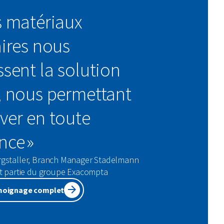
s matériaux
aires nous
ssent la solution
, nous permettant
ver en toute
nce »
gstaller, Branch Manager Stadelmann
it partie du groupe Exacompta
émoignage complet