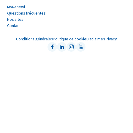
MyRenewi
Questions fréquentes
Nos sites
Contact
Conditions générales
Politique de cookie
Disclaimer
Privacy
Facebook
LinkedIn
Instagram
Youtube
Follow us on: