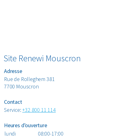
professionnels que pour les particuliers.
Renewi opère, entre autres, également dans les villes
suivantes : Tournai, Thuin, Mons, Renaix, Villerot, …
Site Renewi Mouscron
Adresse
Rue de Rolleghem 381
7700 Mouscron
Contact
Service:
+32 800 11 114
Heures d'ouverture
lundi
08:00-17:00