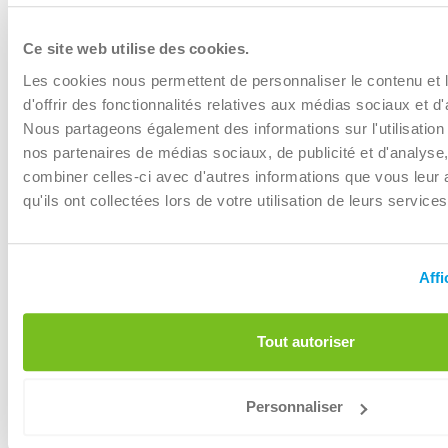
écoresponsable. Que vous ayez besoin d'une location
unique ou d'un service régulier, nos solutions de
Ce site web utilise des cookies.
conteneurs à Mouscron sont adaptées à vos exigences
Les cookies nous permettent de personnaliser le contenu et
spécifiques en matière de gestion des déchets.
d'offrir des fonctionnalités relatives aux médias sociaux et d'
Location de conteneurs pour
Nous partageons également des informations sur l'utilisation
particuliers à Mouscron
nos partenaires de médias sociaux, de publicité et d'analyse
combiner celles-ci avec d'autres informations que vous leur 
Planifiez-vous des travaux de rénovation, de démolition,
qu'ils ont collectées lors de votre utilisation de leurs services
ou un grand nettoyage chez vous à Mouscron ? Renewi
propose aux particuliers de louer des conteneurs à
Mouscron pour tous types de projets. Nos options de
Affi
livraison rapide et abordable facilitent la réalisation de vos
projets domestiques. Nous offrons une variété de
conteneurs pour tous types de déchets, disponibles en
Tout autoriser
plusieurs tailles pour s'adapter à tous les besoins.
Personnaliser
Besoin de conseils ? Nous sommes à