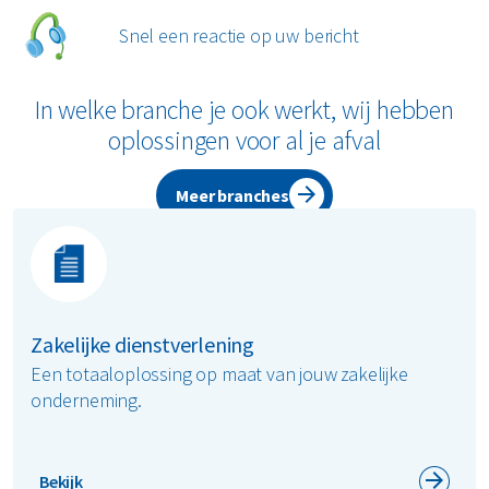
Snel een reactie op uw bericht
Samen maken we afvalbeheer duurzamer en slimmer,
zodat jij je kunt richten op wat echt telt!
In welke branche je ook werkt, wij hebben
Heb je afval thuis? Bekijk dan onze
particuliere pagina
.
oplossingen voor al je afval
Meer branches
Zakelijke dienstverlening
Een totaaloplossing op maat van jouw zakelijke
onderneming.
Bekijk