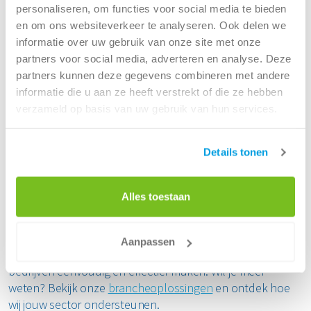
personaliseren, om functies voor social media te bieden
Afvalbeheer is een essentieel onderdeel van het succes
en om ons websiteverkeer te analyseren. Ook delen we
van jouw onderneming. Elke branche kent unieke
informatie over uw gebruik van onze site met onze
uitdagingen, en daarom is het belangrijk dat jouw
partners voor social media, adverteren en analyse. Deze
bedrijfsafval op een efficiënte en duurzame manier wordt
partners kunnen deze gegevens combineren met andere
verwerkt. Met op maat gemaakte oplossingen helpt
informatie die u aan ze heeft verstrekt of die ze hebben
Renewi jouw organisatie om afvalstromen optimaal te
verzameld op basis van uw gebruik van hun services.
beheren, terwijl je ook bijdraagt aan grondstoffenbehoud
en een beter milieu.
Details tonen
Van afvalscheiding tot -verwerking: ons team zorgt ervoor
dat jouw bedrijfsafval waardevol blijft. Of het nu gaat om
Alles toestaan
kleine hoeveelheden kantoorafval of grootschalige
afvalstromen in de bouw, wij bieden een betrouwbare
service die perfect aansluit op jouw bedrijfsprocessen.
Aanpassen
Start vandaag nog en ontdek hoe wij afvalinzameling voor
bedrijven eenvoudig en effectief maken. Wil je meer
weten? Bekijk onze
brancheoplossingen
en ontdek hoe
wij jouw sector ondersteunen.