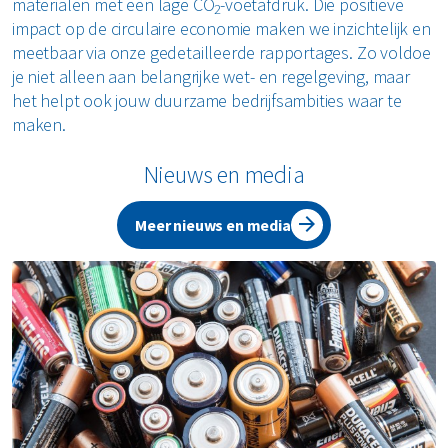
materialen met een lage CO
-voetafdruk. Die positieve
2
impact op de circulaire economie maken we inzichtelijk en
meetbaar via onze gedetailleerde rapportages. Zo voldoe
je niet alleen aan belangrijke wet- en regelgeving, maar
het helpt ook jouw duurzame bedrijfsambities waar te
maken.
Nieuws en media
Meer nieuws en media