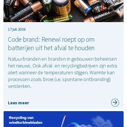
17 juli 2026
Code brand: Renewi roept op om
batterijen uit het afval te houden
Natuurbranden en branden in gebouwen beheersen
het nieuws. Ook afval- en recyclingbedrijven zijn extra
alert wanneer de temperaturen stijgen. Warmte kan
processen zoals broei (i.e. spontane ontbranding)
versterken.
Lees meer