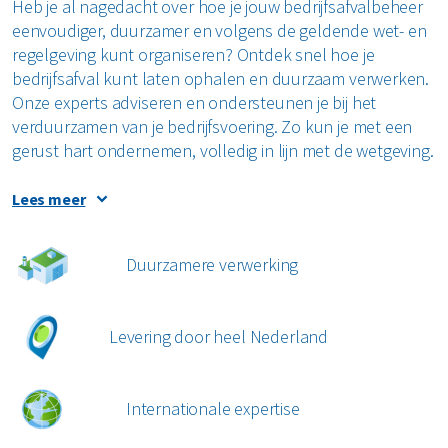
Heb je al nagedacht over hoe je jouw bedrijfsafvalbeheer
eenvoudiger, duurzamer en volgens de geldende wet- en
regelgeving kunt organiseren? Ontdek snel hoe je
bedrijfsafval kunt laten ophalen en duurzaam verwerken.
Onze experts adviseren en ondersteunen je bij het
verduurzamen van je bedrijfsvoering. Zo kun je met een
gerust hart ondernemen, volledig in lijn met de wetgeving.
Met een bedrijfsafvalcontainer die afgestemd is op jouw
Lees meer
wensen, bespaar je tijd en draag je bij aan een duurzamere
wereld. Start vandaag nog met efficiënte afvalinzameling
Duurzamere verwerking
voor bedrijven en huur eenvoudig jouw
bedrijfsafvalcontainer via onze webshop. Kies een
afvalbeheeroplossing die past bij jouw bedrijf en regel
Levering door heel Nederland
alles eenvoudig online via de MyRenewi portal. Ontdek
naast onze bedrijfsafvalcontainers ook andere
oplossingen, zoals inzameling van
gevaarlijk afval
en
Internationale expertise
handige interne inzamelmiddelen
, die perfect geschikt zijn
voor gebruik in jouw bedrijf.