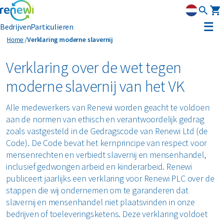
Bedrijven
Particulieren
Verklaring moderne slavernij
Home
Verklaring moderne slavernij
Container huren
Verklaring over de wet tegen
Afvalbeheer
moderne slavernij van het VK
Afvalbeheer
Soorten afval
Afvalinzameling
Alle medewerkers van Renewi worden geacht te voldoen
Rolcontainers
aan de normen van ethisch en verantwoordelijk gedrag
Asbest
Circulaire materialen
Afzetcontainers
zoals vastgesteld in de Gedragscode van Renewi Ltd (de
Ondergrondse containers
Code). De Code bevat het kernprincipe van respect voor
Perscontainers
Banden
mensenrechten en verbiedt slavernij en mensenhandel,
Glas
Advies
Swill tank
inclusief gedwongen arbeid en kinderarbeid. Renewi
Inzamelmiddelen gevaarlijk afval
publiceert jaarlijks een verklaring voor Renewi PLC over de
Bouw- en sloopafval
Hout
Klantenservice
Interne inzamelmiddelen
stappen die wij ondernemen om te garanderen dat
Branches
slavernij en mensenhandel niet plaatsvinden in onze
Folie
Metalen
MyRenewi
Bouw
bedrijven of toeleveringsketens. Deze verklaring voldoet