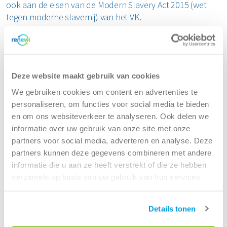
Horeca en recreatie
ook aan de eisen van de Modern Slavery Act 2015 (wet
Gevaarlijk afval
Mineralen
Industrie
tegen moderne slavernij) van het VK.
ver ons
Logistiek
Glas
Organics
Retail
Bekijk onze Modern Slavery Statement
Zakelijke dienstverlening
areers
Groen- en tuinafval
Papier en karton
Zorg
Bedrijven
Bekijk alle branches
Deze website maakt gebruik van cookies
Container huren voor bedrijven
Grofvuil
Plastics
Renewi Ecosmart
Afvalinzameling
We gebruiken cookies om content en advertenties te
Waarom Renewi EcoSmart?
Branches
personaliseren, om functies voor social media te bieden
Hout
Onze diensten
Renewi EcoSmart
Alle circulaire materialen
en om ons websiteverkeer te analyseren. Ook delen we
Acceptatievoorwaarden
Interne inzamelmiddelen
informatie over uw gebruik van onze site met onze
Circulaire diensten
Matrassen
partners voor social media, adverteren en analyse. Deze
Particulieren
CSRD
partners kunnen deze gegevens combineren met andere
Container huren voor particulieren
Circulair+
Papier en karton
informatie die u aan ze heeft verstrekt of die ze hebben
Kies je klus
verzameld op basis van uw gebruik van hun services.
PMD
Soorten afval
Details tonen
Bouw- en sloopafval
Puin
Gevaarlijk afval