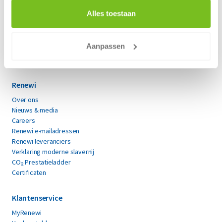
Papier en karton
Restafval
Alles toestaan
Restafval
Alle soorten afval
Vertrouwelijk papier
Circulaire materialen
Aanpassen
Circulaire materialen
Alle soorten afval
Renewi
Over ons
Nieuws & media
Careers
Renewi e-mailadressen
Renewi leveranciers
Verklaring moderne slavernij
CO₂ Prestatieladder
Certificaten
Klantenservice
MyRenewi