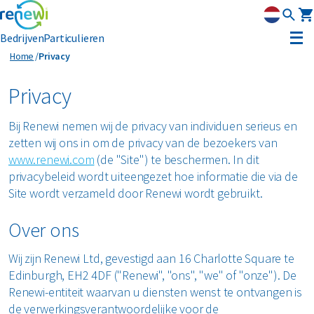
Bedrijven
Particulieren
Privacy
Home
Privacy
Container huren
Privacy
Afvalbeheer
Bij Renewi nemen wij de privacy van individuen serieus en
Afvalbeheer
zetten wij ons in om de privacy van de bezoekers van
Soorten afval
Afvalinzameling
www.renewi.com
(de "Site") te beschermen. In dit
Rolcontainers
privacybeleid wordt uiteengezet hoe informatie die via de
Asbest
Circulaire materialen
Afzetcontainers
Site wordt verzameld door Renewi wordt gebruikt.
Ondergrondse containers
Perscontainers
Banden
Glas
Advies
Over ons
Swill tank
Inzamelmiddelen gevaarlijk afval
Bouw- en sloopafval
Hout
Wij zijn Renewi Ltd, gevestigd aan 16 Charlotte Square te
Klantenservice
Interne inzamelmiddelen
Edinburgh, EH2 4DF ("Renewi", "ons", "we" of "onze"). De
Branches
Folie
Renewi-entiteit waarvan u diensten wenst te ontvangen is
Metalen
MyRenewi
Bouw
de verwerkingsverantwoordelijke voor de