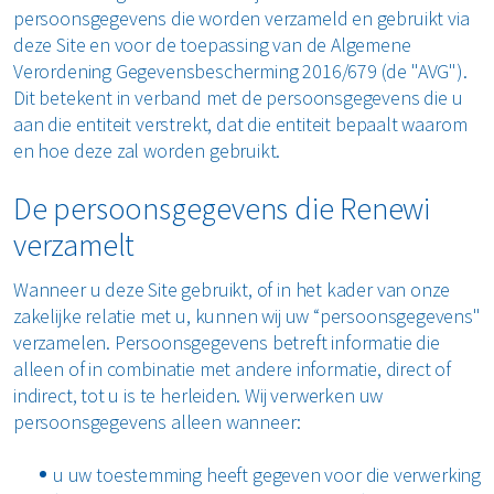
Horeca en recreatie
persoonsgegevens die worden verzameld en gebruikt via
Gevaarlijk afval
Mineralen
Industrie
deze Site en voor de toepassing van de Algemene
ver ons
Logistiek
Verordening Gegevensbescherming 2016/679 (de "AVG").
Glas
Organics
Retail
Dit betekent in verband met de persoonsgegevens die u
Zakelijke dienstverlening
areers
aan die entiteit verstrekt, dat die entiteit bepaalt waarom
Groen- en tuinafval
Papier en karton
Zorg
en hoe deze zal worden gebruikt.
Bekijk alle branches
Grofvuil
Plastics
Renewi Ecosmart
De persoonsgegevens die Renewi
Waarom Renewi EcoSmart?
verzamelt
Hout
Onze diensten
Alle circulaire materialen
Interne inzamelmiddelen
Wanneer u deze Site gebruikt, of in het kader van onze
Circulaire diensten
Matrassen
zakelijke relatie met u, kunnen wij uw “persoonsgegevens"
CSRD
verzamelen. Persoonsgegevens betreft informatie die
Circulair+
Papier en karton
alleen of in combinatie met andere informatie, direct of
indirect, tot u is te herleiden. Wij verwerken uw
PMD
persoonsgegevens alleen wanneer:
Puin
u uw toestemming heeft gegeven voor die verwerking