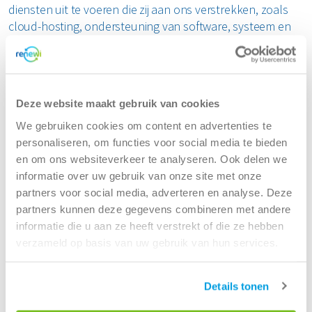
diensten uit te voeren die zij aan ons verstrekken, zoals
cloud-hosting, ondersteuning van software, systeem en
website, gegevensanalyse. Van deze externe
dienstverleners wordt verlangd dat zij de
persoonsgegevens die met hen wordt gedeeld alleen
gebruiken voor de diensten die ze namens ons verrichten
Deze website maakt gebruik van cookies
en dat zij uw persoonsgegevens als strikt vertrouwelijk
behandelen.
We gebruiken cookies om content en advertenties te
personaliseren, om functies voor social media te bieden
Renewi kan activa verkopen of kopen in het kader van
en om ons websiteverkeer te analyseren. Ook delen we
haar bedrijfsactiviteiten. Indien een andere entiteit al onze
informatie over uw gebruik van onze site met onze
activa of vrijwel al onze activa overneemt, kunnen
partners voor social media, adverteren en analyse. Deze
persoonsgegevens en niet-persoonlijke herleidbare
partners kunnen deze gegevens combineren met andere
informatie die Renewi heeft verzameld over de gebruikers
informatie die u aan ze heeft verstrekt of die ze hebben
van de Site en de klanten van Renewi aan die entiteit
verzameld op basis van uw gebruik van hun services.
worden doorgegeven. Daarnaast kan die informatie in het
kader van een door of tegen ons geïnitieerde
Details tonen
faillissements- of herstructureringsprocedure als een
actief van ons worden beschouwd en aan derden worden