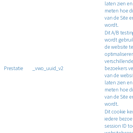
laten zien en
meten hoe di
van de Site e
wordt.
Dit A/B testi
wordt gebrui
de website t
optimalisere
verschillend
Prestatie
_vwo_uuid_v2
bezoekers ve
van de websi
laten zien en
meten hoe di
van de Site e
wordt.
Dit cookie ke
iedere bezoe
session ID to
websitebezo