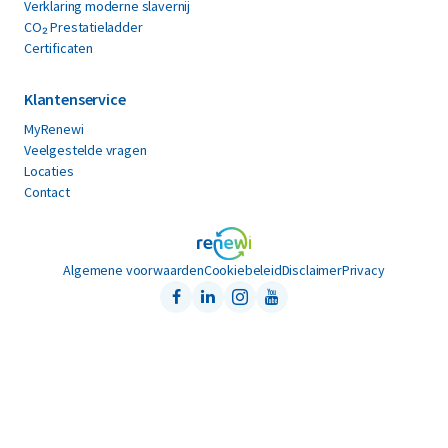
Verklaring moderne slavernij
CO₂ Prestatieladder
Certificaten
Klantenservice
MyRenewi
Veelgestelde vragen
Locaties
Contact
Algemene voorwaarden
Cookiebeleid
Disclaimer
Privacy
Facebook
LinkedIn
Instagram
Youtube
Follow us on: