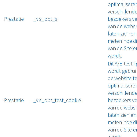
optimalisere
verschillend
Prestatie
_vis_opt_s
bezoekers ve
van de websi
laten zien en
meten hoe di
van de Site e
wordt.
Dit A/B testi
wordt gebrui
de website t
optimalisere
verschillend
Prestatie
_vis_opt_test_cookie
bezoekers ve
van de websi
laten zien en
meten hoe di
van de Site e
wordt.