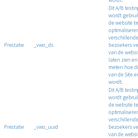
Dit A/B testi
wordt gebrui
de website t
optimalisere
verschillend
Prestatie
_vwo_ds
bezoekers ve
van de websi
laten zien en
meten hoe di
van de Site e
wordt.
Dit A/B testi
wordt gebrui
de website t
optimalisere
verschillend
Prestatie
_vwo_uuid
bezoekers ve
van de websi