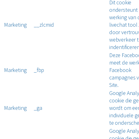
Dit cookie
ondersteunt
werking van 
Marketing
__zlcmid
livechat tool
door vertro
webverkeer t
indentificeren
Deze Faceboo
meet de werk
Marketing
_fbp
Facebook
campagnes v
Site.
Google Analy
cookie die ge
Marketing
_ga
wordt om ee
individuele g
te ondersche
Google Analy
cookie die ge