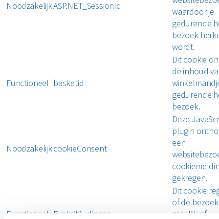
Noodzakelijk
ASP.NET_SessionId
waardoor je
gedurende h
bezoek herk
wordt.
Dit cookie o
de inhoud va
Functioneel
basketid
winkelmandj
gedurende h
bezoek.
Deze JavaScr
plugin ontho
een
Noodzakelijk
cookieConsent
websitebezo
cookiemeldin
gekregen.
Dit cookie reg
of de bezoek
Functioneel
ExplicitAudience
zakelijk of