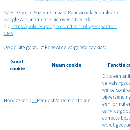
Naast Google Analytics maakt Renewi ook gebruik van
Google Ads, informatie hierover is te vinden
op:
https://policies.google.com/technologies/partner-
sites
.
Op de Site gebruikt Renewi de volgende cookies:
Soort
Naam cookie
Functie c
cookie
Dit is een anti
vervalsingsc
welke contro
bij verzendin
Noodzakelijk
__RequestVerificationToken
een formulie
aanvraag do
correcte bez
wordt gedaa