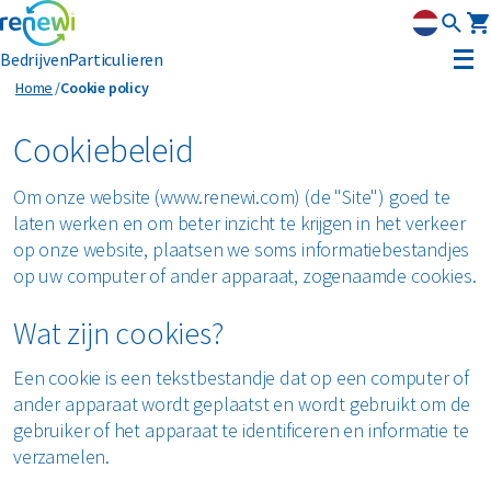
Bedrijven
Particulieren
Cookie policy
Home
Cookie policy
Container huren
Cookiebeleid
Afvalbeheer
Om onze website (www.renewi.com) (de "Site") goed te
Afvalbeheer
laten werken en om beter inzicht te krijgen in het verkeer
Soorten afval
Afvalinzameling
op onze website, plaatsen we soms informatiebestandjes
Rolcontainers
op uw computer of ander apparaat, zogenaamde cookies.
Asbest
Circulaire materialen
Afzetcontainers
Ondergrondse containers
Wat zijn cookies?
Perscontainers
Banden
Glas
Advies
Swill tank
Een cookie is een tekstbestandje dat op een computer of
Inzamelmiddelen gevaarlijk afval
Bouw- en sloopafval
Hout
ander apparaat wordt geplaatst en wordt gebruikt om de
Klantenservice
Interne inzamelmiddelen
gebruiker of het apparaat te identificeren en informatie te
Branches
Folie
verzamelen.
Metalen
MyRenewi
Bouw