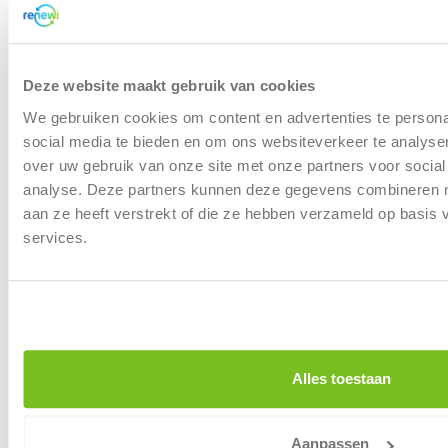
particuliere 
is.
Dit cookie reg
of de bezoek
Deze website maakt gebruik van cookies
Functioneel
isBusiness
zakelijk of
We gebruiken cookies om content en advertenties te persona
particuliere 
social media te bieden en om ons websiteverkeer te analyse
is.
over uw gebruik van onze site met onze partners voor social
Dit cookie reg
analyse. Deze partners kunnen deze gegevens combineren me
of een
aan ze heeft verstrekt of die ze hebben verzameld op basis
Functioneel
previousVisitor
websitebezo
services.
Site eerder 
heeft.
Dit cookie o
Functioneel
rnw#lang
in welke taal
bezoeker de S
Dit cookie m
Alles toestaan
surfgedrag, 
Marketing
SC_ANALYTICS_GLOBAL_COOKIE
webpagina's
Aanpassen