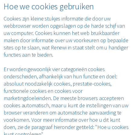
Horeca en recreatie
Hoe we cookies gebruiken
Gevaarlijk afval
Mineralen
Industrie
ver ons
Logistiek
Cookies zijn kleine stukjes informatie die door uw
Glas
Organics
Retail
webbrowser worden opgeslagen op de harde schijf van
Zakelijke dienstverlening
uw computer. Cookies kunnen het web bruikbaarder
areers
Groen- en tuinafval
Papier en karton
Zorg
maken door informatie over uw voorkeuren op bepaalde
Bekijk alle branches
sites op te slaan, wat Renewi in staat stelt om u handiger
Grofvuil
Plastics
Renewi Ecosmart
functies aan te bieden.
Waarom Renewi EcoSmart?
Hout
Onze diensten
Alle circulaire materialen
Er worden gewoonlijk vier categorieën cookies
Interne inzamelmiddelen
onderscheiden, afhankelijk van hun functie en doel:
Circulaire diensten
Matrassen
absoluut noodzakelijk cookies, prestatie-cookies,
CSRD
functionele cookies en cookies voor
Circulair+
Papier en karton
marketingdoeleinden. De meeste browsers accepteren
cookies automatisch, maar u kunt de instellingen van uw
browser veranderen om automatische aanvaarding te
PMD
voorkomen. Voor meer informatie over hoe u dit kunt
doen, zie de paragraaf hieronder getiteld: "Hoe u cookies
Puin
kunt controleren".