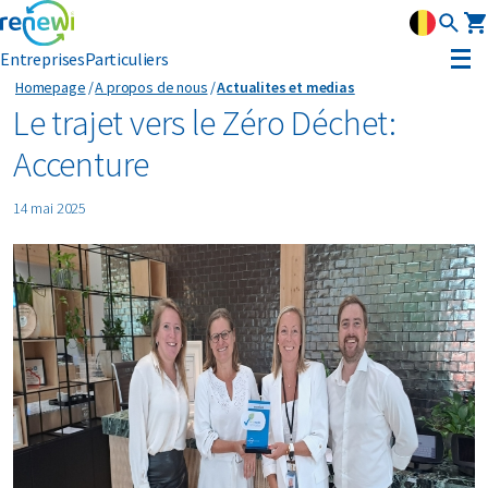
Entreprises
Particuliers
Homepage
A propos de nous
Actualites et medias
Stratégie
Le trajet vers le Zéro Déchet:
Accenture
Strategie
Durabilite
14 mai 2025
Nos divisions
Durabilite
Leadership
Histoire
Reconnaissance
Actualités et médias
Innovation
Circular Reality Scan
Contact