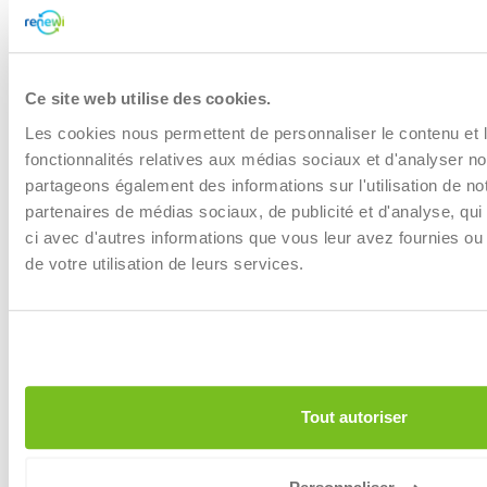
recycler, comme les housses d'ordinateurs et les sacs.
Grâce à notre vision détaillée des flux de déchets, nous
pouvons réagir rapidement aux nouveaux défis et agir
immédiatement.
Ce site web utilise des cookies.
Les cookies nous permettent de personnaliser le contenu et l
Nous souhaitons également collaborer avec d'autres
fonctionnalités relatives aux médias sociaux et d'analyser no
organisations mettant le zéro déchet au centre de leurs
partageons également des informations sur l'utilisation de no
priorités. En partageant nos connaissances et notre
partenaires de médias sociaux, de publicité et d'analyse, qu
expérience, nous espérons inspirer d'autres entreprises
ci avec d'autres informations que vous leur avez fournies ou q
dans leur transition durable. Nous comptons mener ce
de votre utilisation de leurs services.
travail de sensibilisation main dans la main avec
EcoSmart. Ensemble, nous avançons vers un monde où
les déchets n'existent plus et où la circularité devient la
norme. »
Tout autoriser