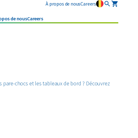
À propos de nous
Careers
opos de nous
Careers
Services industriels
Législation
Plastiques
Pneus
specialises
Traitement des boues sur
Tous les matériaux circulaires
Textiles
votre site
Nettoyages
Verre
s pare-chocs et les tableaux de bord ? Découvrez
Tous les types de déchets