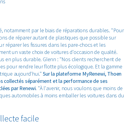
ons
é, notamment par le biais de réparations durables. "Pour
yons de réparer autant de plastiques que possible sur
r réparer les fissures dans les pare-chocs et les
ment un vaste choix de voitures d'occasion de qualité.
s en plus durable. Glenn : "Nos clients recherchent de
ues pour rendre leur flotte plus écologique. Et la gamme
rique aujourd'hui."
Sur la plateforme MyRenewi, Thoen
los collectés séparément et la performance de ses
clées par Renewi.
"À l'avenir, nous voulons que moins de
rques automobiles à moins emballer les voitures dans du
lecte facile
depuis plus de 11 ans. Ils ont un excellent service