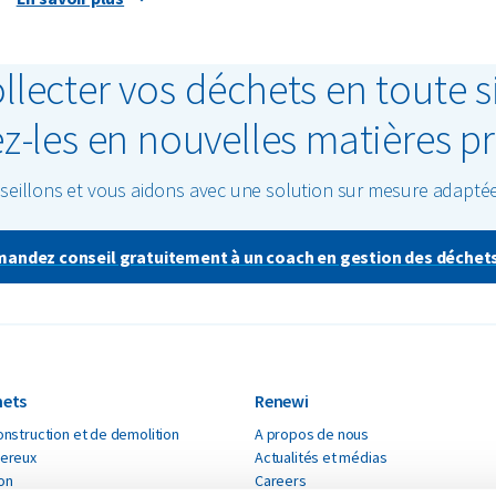
après-vente, sont proactifs et réfléchissent vraiment pour t
l'ensemble du groupe Thoen est effectuée périodiquement 
ollecter vos déchets en toute s
stipulé dans le contrat. La collecte des huiles, des filtres, 
en grande partie le chef d'atelier ou le Service Manager qui
ez-les en nouvelles matières p
cas d'erreur, nous recevons immédiatement un bon retour d
eillons et vous aidons avec une solution sur mesure adaptée
andez conseil gratuitement à un coach en gestion des déchet
hets
Renewi
nstruction et de demolition
A propos de nous
ereux
Actualités et médias
ton
Careers