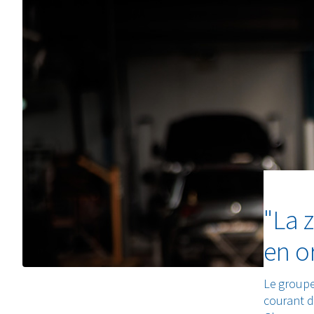
"La 
en o
Le groupe
courant d