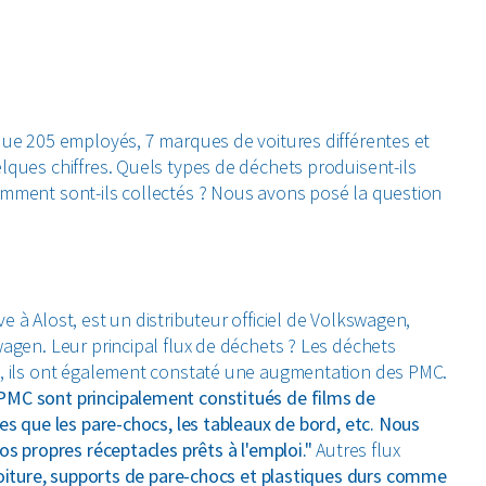
que 205 employés, 7 marques de voitures différentes et
lques chiffres. Quels types de déchets produisent-ils
omment sont-ils collectés ? Nous avons posé la question
 à Alost, est un distributeur officiel de Volkswagen,
wagen. Leur principal flux de déchets ? Les déchets
es, ils ont également constaté une augmentation des PMC.
PMC sont principalement constitués de films de
es que les pare-chocs, les tableaux de bord, etc. Nous
os propres réceptacles prêts à l'emploi."
Autres flux
 voiture, supports de pare-chocs et plastiques durs comme