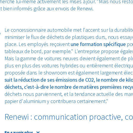
herche lui-même activement les mises à jour. "Mais nous rest
 bien informés grâce aux envois de Renewi.
e
Le concessionnaire automobile met l'accent sur la durabilit
minimiser le flux de déchets de plastiques durs, nous essa
place. Les employés reçoivent
une formation spécifique
pou
tableaux de bord, par exemple." L'entreprise propose égale
Mais la gamme de voitures neuves devient également de plu
plus en plus des voitures hybrides ou entièrement électriq
proposée dans le showroom est également largement élect
suit la réduction de ses émissions de CO2, le nombre de ki
déchets, c'est-à-dire le nombre de matières premières recy
déchets nous parviennent, et la tendance actuelle des ma
papier d'aluminium y contribuera certainement."
Renewi : communication proactive, col
"Nous entretenons une très bonne coopération avec Renewi 
En savoir plus