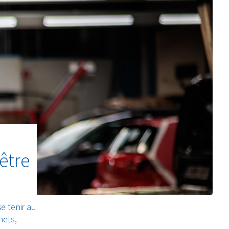
être
e tenir au
hets,