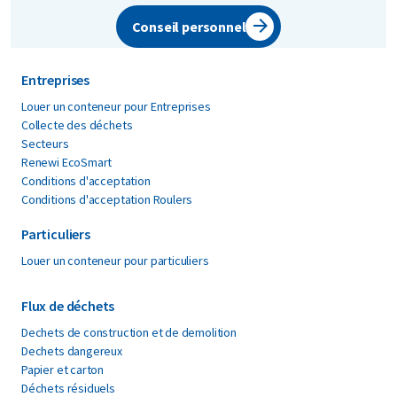
toiture, le papier et le carton...
Conseil personnel
bois endommagé par le feu
racines et souches
Entreprises
Pour cela, nous avons d'autres solutions.
Louer un conteneur pour Entreprises
Demandez-nous un
conseil
sans
Collecte des déchets
Secteurs
engagement.
Renewi EcoSmart
Conditions d'acceptation
Conditions d'acceptation Roulers
Particuliers
Louer un conteneur pour particuliers
Flux de déchets
Dechets de construction et de demolition
Dechets dangereux
Papier et carton
Déchets résiduels