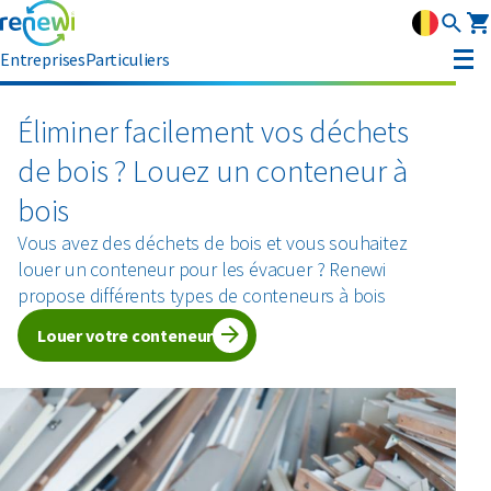
Entreprises
Particuliers
Louer un conteneur
Éliminer facilement vos déchets
de bois ? Louez un conteneur à
Gestion des déchets
bois
Gestion des déchets
Flux de déchets
Collecte des déchets
Vous avez des déchets de bois et vous souhaitez
Conteneurs à roulettes
louer un conteneur pour les évacuer ? Renewi
Amiante
Matériaux circulaires
Conteneurs amovibles
propose différents types de conteneurs à bois
Conteneurs à dechets semi enterres
Louer votre conteneur
Conteneurs à presse
Bois
Verre
Conseil
Swill tank
Moyens de collecte pour les déchets dangereux
Déchets de construction et de démolition
Bois
Service clientèle
Collecte interne des déchets
Secteurs
Déchets dangereux
Métaux
MyRenewi
Construction