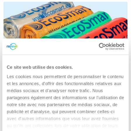
Sacs poubelles pour le Tulip
Ce site web utilise des cookies.
Nos sacs poubelles de couleur sont parfaitement
Les cookies nous permettent de personnaliser le contenu
adaptés au Tulip et destinés à la collecte de différents flux
et les annonces, d'offrir des fonctionnalités relatives aux
de déchets tels que les déchets résiduels, les déchets
médias sociaux et d'analyser notre trafic. Nous
organiques, les PMC, le papier et les
partageons également des informations sur l'utilisation de
emballages. Disponibles en différentes couleurs et
notre site avec nos partenaires de médias sociaux, de
produits selon les principes Cradle-2-Cradle.
publicité et d'analyse, qui peuvent combiner celles-ci
avec d'autres informations que vous leur avez fournies
ou qu'ils ont collectées lors de votre utilisation de leurs
Demandez vos sacs poubelles ici