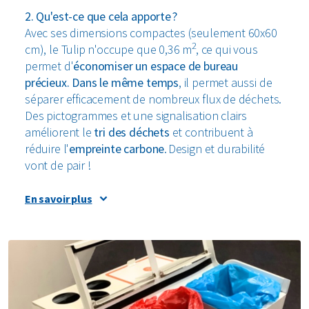
2. Qu'est-ce que cela apporte ?
Avec ses dimensions compactes (seulement 60x60
2
cm), le Tulip n'occupe que 0,36 m
, ce qui vous
permet d'
économiser un espace de bureau
précieux. Dans le même temps
, il permet aussi de
séparer efficacement de nombreux flux de déchets.
Des pictogrammes et une signalisation clairs
améliorent le
tri des déchets
et contribuent à
réduire l'
empreinte carbone
. Design et durabilité
vont de pair !
3. Comment est-il fabriqué ?
En savoir plus
Le Tulip est un
produit
purement
néerlandais
. Fabriqué en
acier 100 % recyclable
et
disponible dans toutes les couleurs. Grâce au
couvercle modulaire, vous pouvez facilement
ajuster l'agencement pour que le Tulip s'adapte à
l'évolution de vos besoins en matière de déchets.