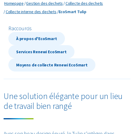
Horeca et récréatif
Homepage
Gestion des dechets
Collecte des dechets
Déchets résiduels
Minéraux
Industrie
EcoSmart Tulip
Collecte interne des dechets
EcoSmart Tulip
 propos de nous
Logistique
Déchets verts
Organique
Commerce de détail
Raccourcis
Services aux entreprises
areers
Films plastiques
Papier et carton
Soins de santé
À propos d'EcoSmart
Voir toutes les branches
Gravats
Plastiques
Services Renewi EcoSmart
Renewi Ecosmart
A propos d EcoSmart?
Moyens de collecte Renewi EcoSmart
Matelas
Nos services
Tous les matériaux circulaires
Collecte interne des déchets
Services industriels specialises
Papier et carton
Traitement des boues sur votre site
Une solution élégante pour un lieu
Nettoyages
Papiers confidentiels
Législation
de travail bien rangé
PMC
Pneus
Avec son beau design épuré, le Tulip s'intègre dans