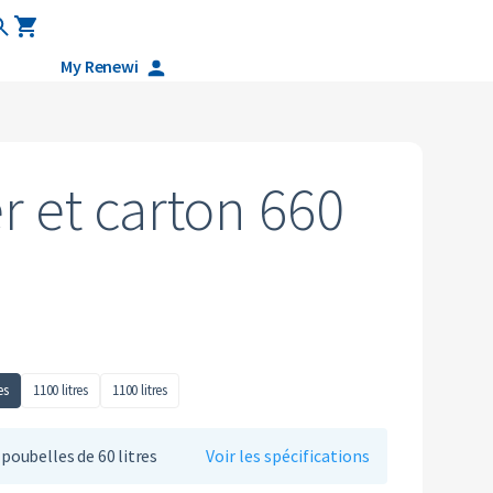
s
Careers
My Renewi
Services industriels
Législation
Plastiques
Pneus
specialises
Tous les matériaux circulaires
Textiles
r et carton 660
s
Glas
Tous les types de déchets
es
1100 litres
1100 litres
 poubelles de 60 litres
Voir les spécifications