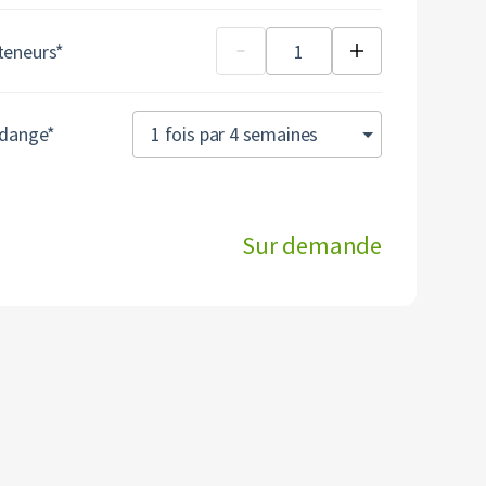
teneurs*
1 fois par 4 semaines
idange*
Sur demande