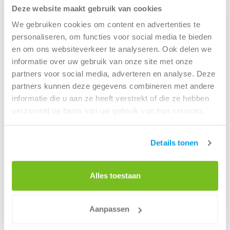
Deze website maakt gebruik van cookies
We gebruiken cookies om content en advertenties te
Huur je container voor bij jou thuis
personaliseren, om functies voor social media te bieden
en om ons websiteverkeer te analyseren. Ook delen we
Wanneer je graszoden gaat verwijderen komt er afval vrij.
informatie over uw gebruik van onze site met onze
Renewi zorgt voor een veilige en vlotte afvoer van al jouw
partners voor social media, adverteren en analyse. Deze
afval. Met afzetcontainers van 12 m³ tot 40 m³ hebben we
partners kunnen deze gegevens combineren met andere
ook voor jouw project de juiste oplossing. Dankzij onze
informatie die u aan ze heeft verstrekt of die ze hebben
snelle levering en vaste all-in prijzen is jouw afval snel
verzameld op basis van uw gebruik van hun services.
afgevoerd, zonder verrassingen achteraf.
Lees meer
Details tonen
Afvalcontainers voor iedere klus
Container huren voor graszoden
Bij Renewi huur je eenvoudig afzetcontainers voor diverse
Alles toestaan
afvalstromen, zoals bouw- en sloopafval, hout, puin,
groenafval en grofvuil. Onze containers zijn beschikbaar in
verschillende maten, zodat je altijd de juiste container
Aanpassen
voor jouw project vindt. Bestel eenvoudig via onze