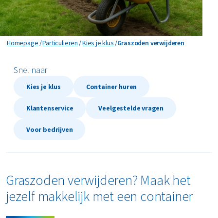
Kozijnen vervangen
Meubels afvoeren
Graszoden verwijderen
Homepage
Particulieren
Kies je klus
Graszoden verwijderen
Plafond verwijderen
Snel naar
Schuur slopen
Kies je klus
Container huren
Tegels verwijderen
Klantenservice
Veelgestelde vragen
Traprenovatie
Voor bedrijven
Tuin opknappen
Graszoden verwijderen? Maak het
Verbouwing
jezelf makkelijk met een container
Vloer verwijderen