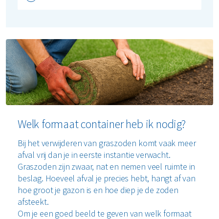
Welk formaat container heb ik nodig?
Bij het verwijderen van graszoden komt vaak meer
afval vrij dan je in eerste instantie verwacht.
Graszoden zijn zwaar, nat en nemen veel ruimte in
beslag. Hoeveel afval je precies hebt, hangt af van
hoe groot je gazon is en hoe diep je de zoden
afsteekt.
Om je een goed beeld te geven van welk formaat