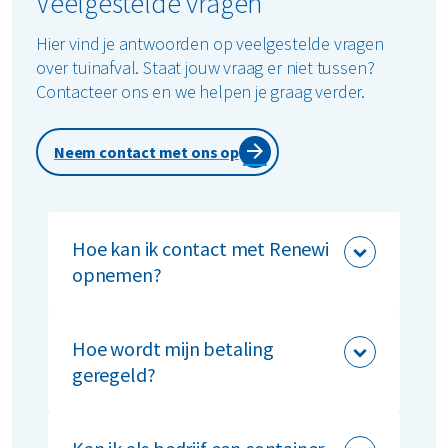
Veelgestelde vragen
Hier vind je antwoorden op veelgestelde vragen
over tuinafval. Staat jouw vraag er niet tussen?
Contacteer ons en we helpen je graag verder.
Neem contact met ons op
Hoe kan ik contact met Renewi
opnemen?
Wij zijn telefonisch bereikbaar op
nummer: +32 (0)800 - 11114 van
Hoe wordt mijn betaling
maandag t/m vrijdag van: 08.00 – 17.00
geregeld?
Je kunt jouw bestelling via Bancotact
betalen. Deze betaling wordt technisch