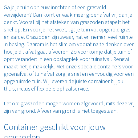
Zolder opruimen
Ga je je tuin opnieuw inrichten of een grasveld
verwijderen? Dan komt er vaak meer groenafval vrij dan je
denkt. Vooral bij het afsteken van graszoden stapelt het
Bekijk alle klussen
snel op. En voor je het weet, ligt je tuin vol opgerold gras
en aarde. Graszoden zijn zwaar, nat en nemen veel ruimte
in beslag. Daarom is het slim om vooraf na te denken over
hoe je dit afval gaat afvoeren. Zo voorkom je dat je tuin of
oprit verandert in een opslagplek voor tuinafval. Renewi
maakt het je makkelijk. Met onze speciale containers voor
groenafval of tuinafval zorg je snel en eenvoudig voor een
opgeruimde tuin. Wij leveren de juiste container bij jou
thuis, inclusief flexibele ophaalservice.
Let op: graszoden mogen worden afgevoerd, mits deze vrij
zijn van grond. Afvoer van grond is niet toegestaan.
Container geschikt voor jouw
graszoden