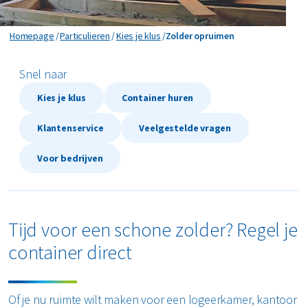
Kozijnen vervangen
Zolder opruimen
Homepage
Particulieren
Kies je klus
Zolder opruimen
Meubels afvoeren
Snel naar
Plafond verwijderen
Kies je klus
Container huren
Schuur slopen
Klantenservice
Veelgestelde vragen
Tegels verwijderen
Voor bedrijven
Traprenovatie
Tuin opknappen
Tijd voor een schone zolder? Regel je
container direct
Verbouwing
Vloer verwijderen
Of je nu ruimte wilt maken voor een logeerkamer, kantoor