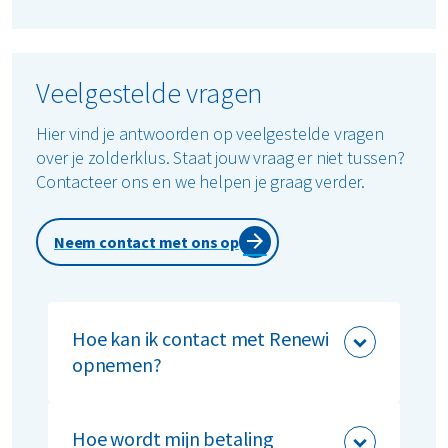
Veelgestelde vragen
Hier vind je antwoorden op veelgestelde vragen
over je zolderklus. Staat jouw vraag er niet tussen?
Contacteer ons en we helpen je graag verder.
Neem contact met ons op
Hoe kan ik contact met Renewi
opnemen?
Wij zijn telefonisch bereikbaar op
nummer: +32 (0)800 - 11114 van
Hoe wordt mijn betaling