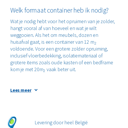
Welk formaat container heb ik nodig?
Wat je nodig hebt voor het opruimen van je zolder,
hangt vooral af van hoeveel en wat je wilt
weggooien. Als het om meubels, dozen en
huisafval gaat, is een container van 12 m
2
voldoende. Voor een grotere zolder opruiming,
inclusief vloerbedekking, isolatiemateriaal of
grotere items zoals oude kasten of een bedframe
kom je met 20m
vaak beter uit.
2
Lees meer
Voor een flinke opruiming van de zolder, waarbij je
de hele ruimte wilt strippen of opnieuw inrichten, is
een 40 m
container meestal de beste keuze.
2
Omdat het afval vaak een mix is van hout, textiel,
Levering door heel België
metaal en kunststof, heb je een grofvuilcontainer