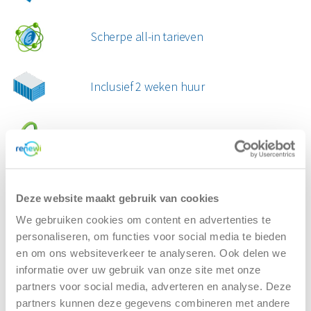
nodig. Twijfel je over het formaat? Neem contact
met ons op. We geven je graag advies op basis van
Scherpe all-in tarieven
jouw plannen. Zo voorkom je dat je te weinig ruimte
hebt of onnodig teveel betaalt.
Inclusief 2 weken huur
Betrouwbare service
Van rommelige zolder naar
Deze website maakt gebruik van cookies
functionele ruimte
We gebruiken cookies om content en advertenties te
Je zolder heeft meer potentie dan je denkt, maar dan
personaliseren, om functies voor social media te bieden
moet er vaak eerst flink worden opgeruimd. Met een
en om ons websiteverkeer te analyseren. Ook delen we
container voor de deur hoef je niet te slepen of te
informatie over uw gebruik van onze site met onze
sorteren. Je gooit alles direct weg, zodat je snel weer
partners voor social media, adverteren en analyse. Deze
ruimte en overzicht hebt.
partners kunnen deze gegevens combineren met andere