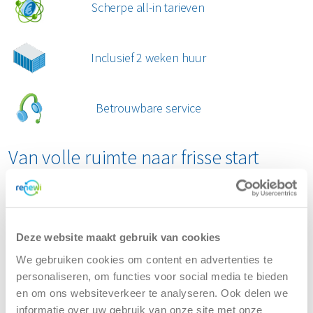
Scherpe all-in tarieven
woning leegmaakt. Dankzij de extra capaciteit
hoef je minder snel een tweede container te
bestellen.
Inclusief 2 weken huur
Twijfel je over het type container of het formaat?
Neem contact met ons op. We geven je graag
Betrouwbare service
advies op basis van jouw plannen. Zo voorkom je
dat je te weinig ruimte hebt of onnodig teveel
betaalt.
Van volle ruimte naar frisse start
Wil je ruimte maken voor iets nieuws of gewoon opruimen
wat in de weg staat? Een grofvuilcontainer helpt je om
snel afscheid te nemen van meubels die je niet meer
gebruikt. Je hoeft niets uit elkaar te halen of af te voeren,
Deze website maakt gebruik van cookies
dat doen wij voor je.
We gebruiken cookies om content en advertenties te
personaliseren, om functies voor social media te bieden
Afvalcontainers voor iedere klus
en om ons websiteverkeer te analyseren. Ook delen we
informatie over uw gebruik van onze site met onze