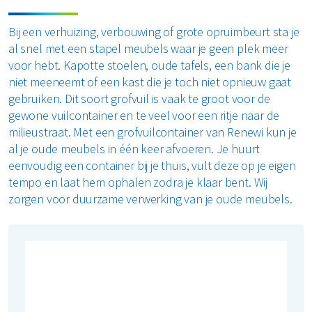
Zolder opruimen
Bij een verhuizing, verbouwing of grote opruimbeurt sta je
al snel met een stapel meubels waar je geen plek meer
Bekijk alle klussen
voor hebt. Kapotte stoelen, oude tafels, een bank die je
niet meeneemt of een kast die je toch niet opnieuw gaat
gebruiken. Dit soort grofvuil is vaak te groot voor de
gewone vuilcontainer en te veel voor een ritje naar de
milieustraat. Met een grofvuilcontainer van Renewi kun je
al je oude meubels in één keer afvoeren. Je huurt
eenvoudig een container bij je thuis, vult deze op je eigen
tempo en laat hem ophalen zodra je klaar bent. Wij
zorgen voor duurzame verwerking van je oude meubels.