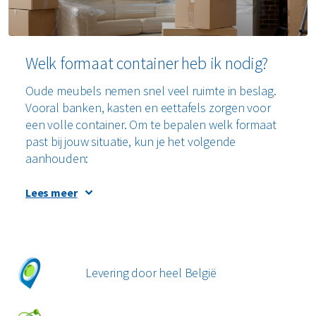
Welk formaat container heb ik nodig?
Oude meubels nemen snel veel ruimte in beslag.
Vooral banken, kasten en eettafels zorgen voor
een volle container. Om te bepalen welk formaat
past bij jouw situatie, kun je het volgende
aanhouden:
Lees meer
12 m² container:
geschikt voor middelgrote
renovaties waarbij meerdere meubels kunnen
worden afgevoerd. Denk aan een eethoek, bed,
losse kasten uit de woonkamer of slaapkamer.
Levering door heel België
Ideaal voor een verhuizing.
20 m² container:
een goede keuze voor grote
verbouwingen waarbij je bijvoorbeeld een hele