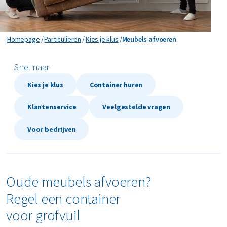
Kozijnen vervangen
Meubels afvoeren
Meubels afvoeren
Homepage
Particulieren
Kies je klus
Meubels afvoeren
Plafond verwijderen
Snel naar
Schuur slopen
Kies je klus
Container huren
Klantenservice
Veelgestelde vragen
Tegels verwijderen
Voor bedrijven
Traprenovatie
Tuin opknappen
Oude meubels afvoeren?
Verbouwing
Regel een container
voor grofvuil
Vloer verwijderen