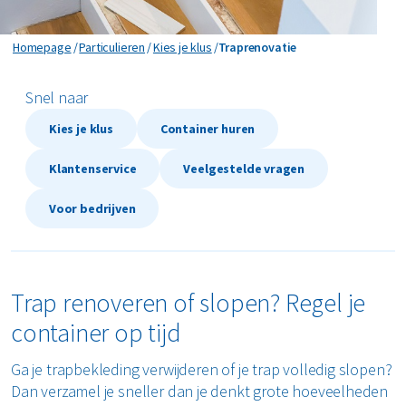
Kozijnen vervangen
Traprenovatie
Homepage
Particulieren
Kies je klus
Traprenovatie
Meubels afvoeren
Snel naar
Plafond verwijderen
Kies je klus
Container huren
Schuur slopen
Klantenservice
Veelgestelde vragen
Tegels verwijderen
Voor bedrijven
Traprenovatie
Tuin opknappen
Trap renoveren of slopen? Regel je
container op tijd
Verbouwing
Ga je trapbekleding verwijderen of je trap volledig slopen?
Vloer verwijderen
Dan verzamel je sneller dan je denkt grote hoeveelheden