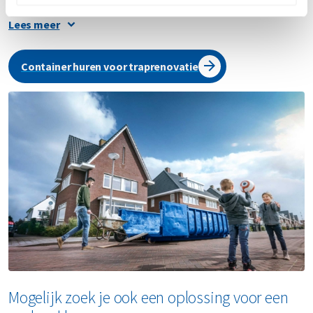
Lees meer
Afvalcontainer huren voor traprenovatie of
sloop
Container huren voor traprenovatie
Een container voor de deur zorgt voor overzicht, ruimte
en efficiëntie. Je ruimt direct op tijdens het klussen en
houdt zo het werk netjes en veilig. Of je nu een kleine
renovatie uitvoert of een complete trap verwijdert: bij
Renewi huur je eenvoudig de juiste container voor jouw
project – inclusief levering, ophalen en verwerking van het
afval.
Mogelijk zoek je ook een oplossing voor een