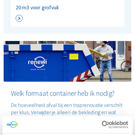
20 m3 voor grofvuil
Welk formaat container heb ik nodig?
De hoeveelheid afval bij een traprenovatie verschilt
per klus. Verwijder je alleen de bekleding en wat
lijm- of houtresten? Dan is een container van 12 m³
vaak voldoende. Ook wanneer je grondiger te werk
gaat en bijvoorbeeld de treden en