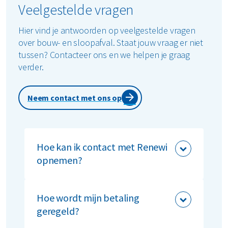
Veelgestelde vragen
Hier vind je antwoorden op veelgestelde vragen
over bouw- en sloopafval. Staat jouw vraag er niet
tussen? Contacteer ons en we helpen je graag
verder.
Neem contact met ons op
Hoe kan ik contact met Renewi
opnemen?
Wij zijn telefonisch bereikbaar op
nummer: +32 (0)800 - 11114 van
Hoe wordt mijn betaling
maandag t/m vrijdag van: 08.00 – 17.00
geregeld?