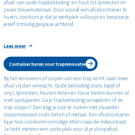
afval: van oude trapbekleding en hout tot lijmresten en
Zolder opruimen
zwaar bouwmateriaal. Door vooraf een afvalcontainer te
huren, voorkom je dat je werkplek volloopt en bespaar je
Bekijk alle klussen
jezelf onnodig gesjouw achteraf.
Lees meer
Afvalcontainer huren voor traprenovatie of
sloop
Container huren voor traprenovatie
Bij het renoveren of slopen van een trap komt vaak meer
Een container voor de deur zorgt voor overzicht, ruimte
afval vrij dan verwacht. Oude bekleding zoals tapijt of
en efficiëntie. Je ruimt direct op tijdens het klussen en
vinyl, lijmresten, houten delen en losse treden kunnen al
houdt zo het werk netjes en veilig. Of je nu een kleine
snel opstapelen. Ga je trapbekleding verwijderen of de
renovatie uitvoert of een complete trap verwijdert: bij
trap slopen? Dan krijg je ook te maken met zwaarder
Renewi huur je eenvoudig de juiste container voor jouw
sloopmateriaal zoals beton of metaal. Een afvalcontainer
project – inclusief levering, ophalen en verwerking van het
bij je huis voorkomt onnodige ritten naar de milieustraat.
afval.
Je hebt meteen een vaste plek voor ál je sloopafval.