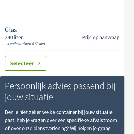
PMD
Horeca en recreatie
Mineralen
Industrie
ver ons
Logistiek
Glas
Organics
Retail
Glas
areers
Zakelijke dienstverlening
Groenafval
Papier en karton
240 liter
Prijs op aanvraag
Zorg
± 4 vuilniszakken à 60 liter
Bekijk alle branches
Swill
Plastics
Renewi Ecosmart
Selecteer
Matrassen
Alle circulaire materialen
Waarom Renewi EcoSmart?
Onze diensten
Papier en karton
Persoonlijk advies passend bij
Interne inzamelmiddelen
jouw situatie
Industriële diensten
PMD
Vlarema
Puin
Ben je niet zeker welke container bij jouw situatie
past, heb je vragen over een specifieke afvalstroom
Restafval
of over onze dienstverlening? Wij helpen je graag