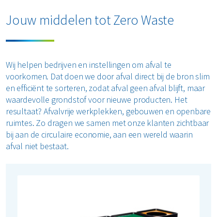
Horeca en recreatie
Gevaarlijk afval
Mineralen
Industrie
Jouw middelen tot Zero Waste
ver ons
Logistiek
Glas
Organics
Retail
Zakelijke dienstverlening
areers
Groenafval
Papier en karton
Zorg
Wij helpen bedrijven en instellingen om afval te
Bekijk alle branches
voorkomen. Dat doen we door afval direct bij de bron slim
Hout
Plastics
Renewi Ecosmart
en efficiënt te sorteren, zodat afval geen afval blijft, maar
Waarom Renewi EcoSmart?
waardevolle grondstof voor nieuwe producten. Het
Matrassen
Onze diensten
Alle circulaire materialen
resultaat? Afvalvrije werkplekken, gebouwen en openbare
Interne inzamelmiddelen
ruimtes. Zo dragen we samen met onze klanten zichtbaar
Industriële diensten
Papier en karton
bij aan de circulaire economie, aan een wereld waarin
Mobiele slibontwatering
afval niet bestaat.
Opruimingen
PMD
Vlarema
Puin
Restafval