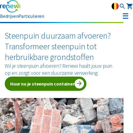
Bedrijven
Particulieren
Container huren
Steenpuin duurzaam afvoeren?
Transformeer steenpuin tot
Afvalbeheer
herbruikbare grondstoffen
Afvalbeheer
Soorten afval
Afvalinzameling
Wil je steenpuin afvoeren? Renewi haalt jouw puin
Rolcontainers
op en zorgt voor een duurzame verwerking
Asbest
Circulaire materialen
Afzetcontainers
Huur nu je steenpuin container
Ondergrondse containers
Perscontainers
Banden
Glas
Advies
Swill tank
Inzamelmiddelen gevaarlijk afval
Bouw- en sloopafval
Hout
Klantenservice
Interne inzamelmiddelen
Branches
Folie
Metalen
MyRenewi
Bouw