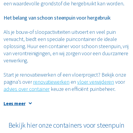
een waardevolle grondstof die hergebruikt kan worden.
Het belang van schoon steenpuin voor hergebruik
Als je bouw-of sloopactiviteiten uitvoert en veel puin
verwacht, biedt een speciale puincontainer de ideale
oplossing. Huur een container voor schoon steenpuin, vrij
van verontreinigingen, en wij zorgen voor een duurzamere
verwerking.
Start je renovatiewerken of een vloerproject? Bekijk onze
pagina’s over
renovatiewerken
en
vloer verwijderen
voor
advies over container
keuze en efficiënt puinbeheer.
Hoe steenpuin wordt verwerkt en hergebruikt
Lees meer
Bij Renewi huur je gemakkelijk een puincontainer vanaf 12
3
m
. Wij plaatsen de container op de door jou gewenste
Bekijk hier onze containers voor steenpuin
locatie en bieden flexibele verhuuropties. We adviseren je