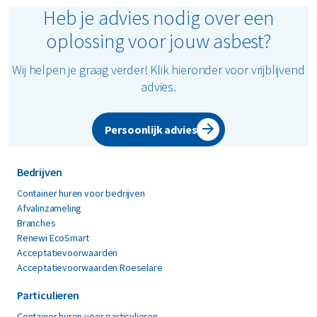
golfplaten)
Heb je advies nodig over een
niet-hechtgebonden asbestafval (bv.
oplossing voor jouw asbest?
isolatiemateriaal)
Wij helpen je graag verder! Klik hieronder voor vrijblijvend
Belangrijk: zorg ervoor dat het asbest
advies.
altijd goed verpakt is in asbestzakken of –
folie. De verpakking moet onbeschadigd
zijn om verspreiding van asbestvezels te
Persoonlijk advies
voorkomen. Twijfel je of jouw afval onder
asbestafval valt? Onze experts staan
Bedrijven
klaar om je te adviseren.
Container huren voor bedrijven
Afvalinzameling
Branches
Renewi EcoSmart
Acceptatievoorwaarden
Acceptatievoorwaarden Roeselare
Particulieren
Container huren voor particulieren