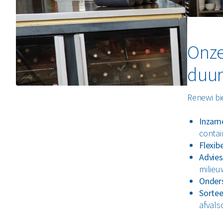
Onze
duu
Renewi bie
Inzam
contai
Flexib
Advies
milieu
Onder
Sortee
afvals