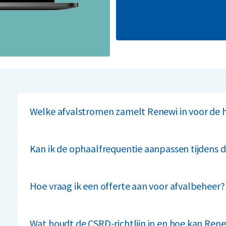
Welke afvalstromen zamelt Renewi in voor de h
Wij zamelen onder andere restafval, glas, papier, karto
Kan ik de ophaalfrequentie aanpassen tijdens 
Ja, onze flexibele ophaalfrequenties kunnen worde
aan jouw behoeften.
Hoe vraag ik een offerte aan voor afvalbeheer?
Klik op ‘
Offerte aanvragen
’ en ontvang binnen 24 uur 
Wat houdt de CSRD-richtlijn in en hoe kan Ren