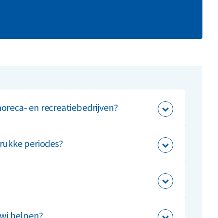
oreca- en recreatiebedrijven?
n, swill en groenafval in.
drukke periodes?
n aangepast aan seizoensgebonden drukte en
een voorstel.
ewi helpen?