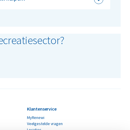
ven in hun impact op het milieu. Wij ondersteunen
es via MyRenewi, zodat je eenvoudig aan de
ecreatiesector?
Klantenservice
MyRenewi
Veelgestelde vragen
Locaties