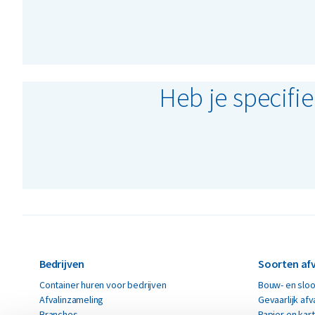
Heb je specifi
Bedrijven
Soorten afv
Container huren voor bedrijven
Bouw- en sloo
Afvalinzameling
Gevaarlijk afv
Branches
Papier en kar