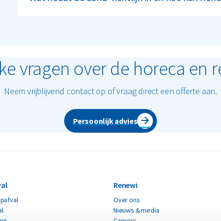
De CSRD-richtlijn verplicht bedrijven om inzicht te ge
je hierbij door middel van CO
- en recyclingrapportag
2
richtlijnen kunt voldoen.
eke vragen over de horeca en r
Neem vrijblijvend contact op of vraag direct een offerte aan.
Persoonlijk advies
al
Renewi
pafval
Over ons
al
Nieuws & media
ton
Careers