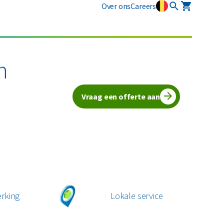
Over ons
Careers
Industriële diensten
Vlarema
Plastics
Restafval
Mobiele slibontwatering
n
Opruimingen
Alle circulaire materialen
Textiel
Vraag een offerte aan
Vertrouwelijk papier
Alle soorten afval
rking
Lokale service