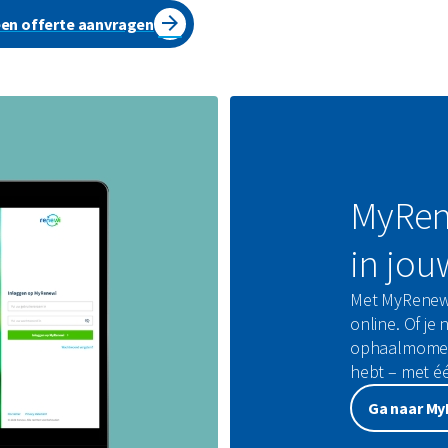
een offerte aanvragen
MyRene
in jou
Met MyRenewi 
online. Of je 
ophaalmoment
hebt – met één
Ga naar M