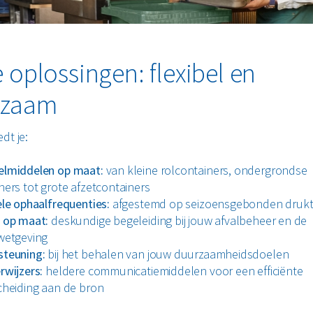
 oplossingen: flexibel en
rzaam
dt je:
elmiddelen op maat:
van kleine rolcontainers, ondergrondse
ners tot grote afzetcontainers
ele ophaalfrequenties:
afgestemd op seizoensgebonden druk
 op maat:
deskundige begeleiding bij jouw afvalbeheer en de
wetgeving
steuning:
bij het behalen van jouw duurzaamheidsdoelen
rwijzers:
heldere communicatiemiddelen voor een efficiënte
cheiding aan de bron