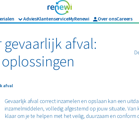
erialen
Advies
Klantenservice
MyRenewi
Over ons
Careers
Branches
Renewi Ecosmart
Organics
ijk afval
Matrassen
Bouw
Waarom Renewi EcoSmart?
gevaarlijk afval:
Horeca en recreatie
Onze diensten
Papier en karton
Papier en karton
De
Industrie
Interne inzamelmiddelen
 oplossingen
Logistiek
fval
PMD
Retail
Zakelijke dienstverlening
Puin
 afval
k afval
Zorg
Bekijk alle branches
Gevaarlijk afval correct inzamelen en opslaan kan een uitda
inzamelmiddelen, volledig afgestemd op jouw situatie. Van k
klaar om je te helpen met het veilig, duurzaam en conform 