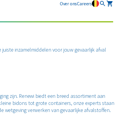
Over ons
Careers
Industriële diensten
Vlarema
Plastics
Restafval
Mobiele slibontwatering
Opruimingen
Alle circulaire materialen
Textiel
 juiste inzamelmiddelen voor jouw gevaarlijk afval
Vertrouwelijk papier
Alle soorten afval
ging zijn. Renewi biedt een breed assortiment aan
leine bidons tot grote containers, onze experts staan
de wetgeving verwerken van gevaarlijke afvalstoffen.