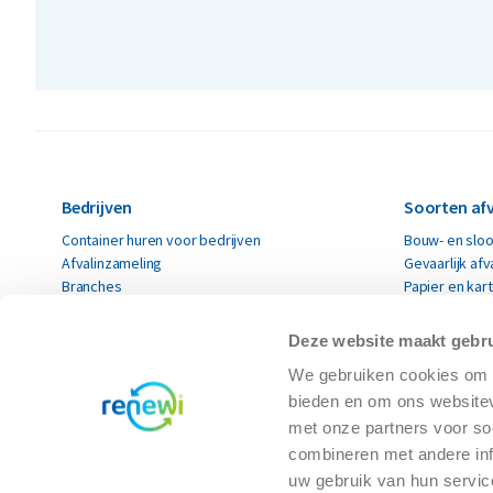
Bedrijven
Soorten afv
Container huren voor bedrijven
Bouw- en sloo
Afvalinzameling
Gevaarlijk afv
Branches
Papier en kar
Renewi EcoSmart
Restafval
Acceptatievoorwaarden
Alle soorten a
Deze website maakt gebru
Acceptatievoorwaarden Roeselare
Circulaire 
We gebruiken cookies om c
Particulieren
bieden en om ons websitev
Circulaire mat
met onze partners voor so
Container huren voor particulieren
combineren met andere inf
uw gebruik van hun servic