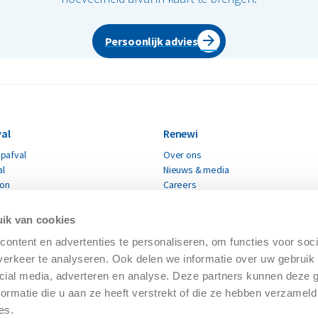
Persoonlijk advies
al
Renewi
pafval
Over ons
al
Nieuws & media
ton
Careers
Renewi leveranciers
fval
Verklaring moderne slavernij
ik van cookies
Certificaten
materialen
ontent en advertenties te personaliseren, om functies voor soci
erkeer te analyseren. Ook delen we informatie over uw gebruik 
erialen
cial media, adverteren en analyse. Deze partners kunnen deze
ormatie die u aan ze heeft verstrekt of die ze hebben verzameld
es.