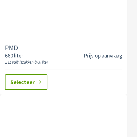
Textiel
Vertrouwelijk papier
Alle soorten afval
PMD
660 liter
Prijs op aanvraag
± 11 vuilniszakken à 60 liter
Selecteer