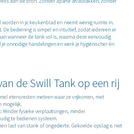
reeks aan de bron. Zonder aparte afvalbakken, zonder
worden in je keukenblad en neemt weinig ruimte in.
De bediening is simpel en intuïtief, zodat iedereen er
 aan wanneer de tank vol is, waarna deze eenvoudig
jd je onnodige handelingen en werk je hygiënischer én
ijd een oplossing die past bij jouw situatie en
an de Swill Tank op een rij
maat uitgewerkte installatie.
a portal.
amel etensresten meteen waar ze vrijkomen, met
 mogelijk.
t
: Minder fysieke verplaatsingen, minder
dig te bedienen systeem.
een last van stank of ongedierte. Gekoelde opslag is niet
me AI Orbisk-module die helpt bij het voorkomen van