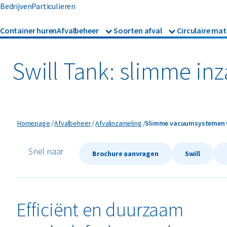
Bedrijven
Particulieren
Container huren
Afvalbeheer
Soorten afval
Circulaire mat
Afvalbeheer
Afvalinzameling
Glas
Metalen
Asbest
Gevaarl
Rolcontainers
Swill Tank: slimme in
Afzetcontainers
Hout
Mineralen
Banden
Glas
Ondergrondse containers
Perscontainers
Bouw- en sloopafval
Groena
Swill tank
Slimme vacuumsystemen v
Homepage
Afvalbeheer
Afvalinzameling
Slimme vacuumsystemen v
Inzamelmiddelen gevaarlijk
Folie
Hout
afval
Snel naar
Brochure aanvragen
Swill
Interne inzamelmiddelen
Efficiënt en duurzaam