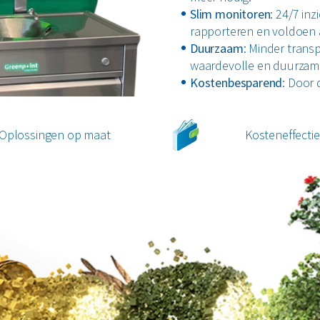
voedselverspilling en kostenbesparing. Dit optionele acces
Slim monitoren
: 24/7 in
wordt weggegooid – tot op ingrediëntenniveau –, in welke
rapporteren en voldoen 
Duurzaam
: Minder trans
waardevolle en duurzame
Kostenbesparend
: Door 
Oplossingen op maat
Kosteneffectie