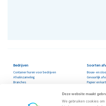
Bedrijven
Soorten afv
Container huren voor bedrijven
Bouw- en sloo
Afvalinzameling
Gevaarlijk afv
Branches
Papier en kar
Renewi EcoSmart
Restafval
Acceptatievoorwaarden
Alle soorten a
Deze website maakt gebru
Acceptatievoorwaarden Roeselare
Circulaire 
We gebruiken cookies om c