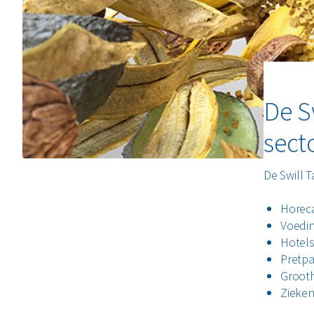
De S
sect
De Swill 
Horeca
Voedi
Hotel
Pretp
Groot
Zieke