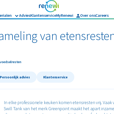
erialen
Advies
Klantenservice
MyRenewi
Over ons
Careers
Branches
Renewi Ecosmart
Organics
ijk afval
Matrassen
Bouw
Waarom Renewi EcoSmart?
zameling van etensreste
Horeca en recreatie
Onze diensten
Papier en karton
Papier en karton
Industrie
Interne inzamelmiddelen
Logistiek
fval
PMD
Retail
oedselresten
oedselresten
Zakelijke dienstverlening
Puin
Zorg
Persoonlijk advies
Klantenservice
Bekijk alle branches
In elke professionele keuken komen etensresten vrij. Vaak
Swill Tank van het merk Greenpoint maakt het apart inzame