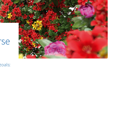
rse
zoals: