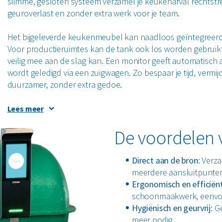
slimme, gesloten systeem verzamel je keukenafval rechtst
geuroverlast en zonder extra werk voor je team.
Het bijgeleverde keukenmeubel kan naadloos geïntegreerd 
Voor productieruimtes kan de tank ook los worden gebruikt. 
veilig mee aan de slag kan. Een monitor geeft automatisch
wordt geledigd via een zuigwagen. Zo bespaar je tijd, vermi
duurzamer, zonder extra gedoe.
Voor elke keuken een oplossing op maat
Lees meer
Elke keuken is anders. Daarom biedt Greenpoint Solutions alt
De voordelen v
behoeften. Van een degelijk basismodel tot een volledig op 
Standaard voorzien we een stevig keukenmeubel en een dat
Direct aan de bron
: Verz
meerdere aansluitpunten
Ergonomisch en efficiën
schoonmaakwerk, eenvou
Hygiënisch en geurvrij
: G
Wie extra inzicht en controle wil, kan kiezen voor een slim
meer nodig.