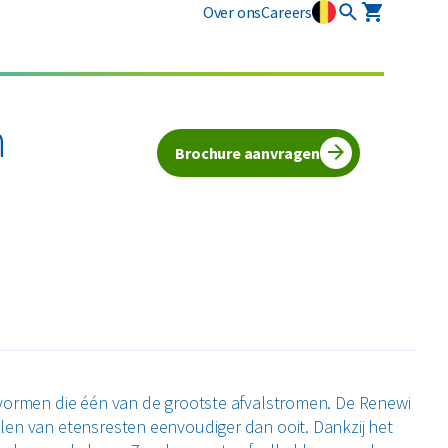
Over ons
Careers
Industriële diensten
Vlarema
Plastics
Restafval
Mobiele slibontwatering
n
Opruimingen
Alle circulaire materialen
Brochure aanvragen
Textiel
Vertrouwelijk papier
Alle soorten afval
 vormen die één van de grootste afvalstromen. De Renewi
len van etensresten eenvoudiger dan ooit. Dankzij het