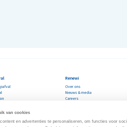
al
Renewi
pafval
Over ons
al
Nieuws & media
ton
Careers
Renewi leveranciers
fval
Verklaring moderne slavernij
ik van cookies
Certificaten
materialen
ontent en advertenties te personaliseren, om functies voor soci