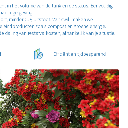
soire meet en herkent automatisch welk soort voedsel er
zicht in het volume van de tank en de status. Eenvoudig
 hoeveelheid en op welk moment van de dag.
aan regelgeving.
port, minder CO
-uitstoot. Van swill maken we
2
 eindproducten zoals compost en groene energie.
de daling van restafvalkosten, afhankelijk van je situatie.
f
Efficiënt en tijdbesparend