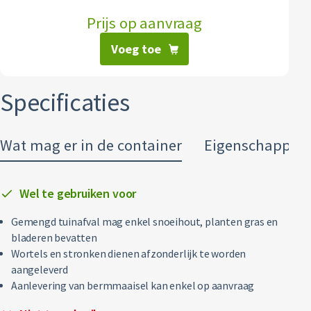
Textiel
Prijs op aanvraag
Voeg toe
Vertrouwelijk papier
Alle soorten afval
Specificaties
Wat mag er in de container
Eigenschappen
Wel te gebruiken voor
Gemengd tuinafval mag enkel snoeihout, planten gras en
bladeren bevatten
Wortels en stronken dienen afzonderlijk te worden
aangeleverd
Aanlevering van bermmaaisel kan enkel op aanvraag