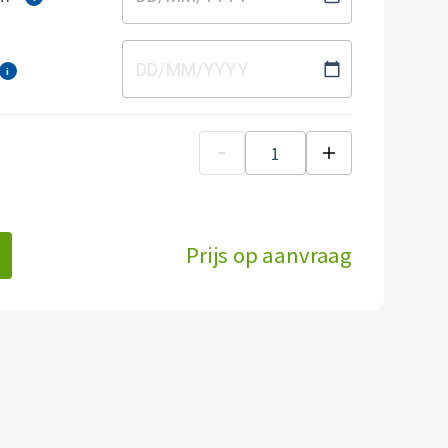
DD
/
MM
/
YYYY
i
Prijs op aanvraag