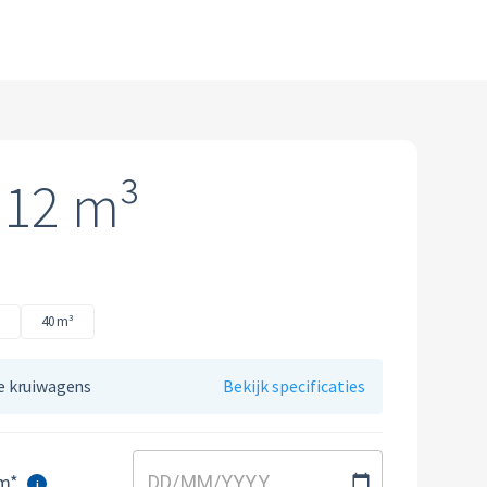
Industriële diensten
Vlarema
Plastics
Restafval
Alle circulaire materialen
Textiel
 12 m³
Vertrouwelijk papier
Alle soorten afval
³
40 m³
le kruiwagens
Bekijk specificaties
um*
DD
/
MM
/
YYYY
i