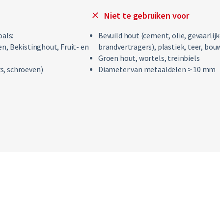
Niet te gebruiken voor
als:
Bevuild hout (cement, olie, gevaarli
en, Bekistinghout, Fruit- en
brandvertragers), plastiek, teer, bo
Groen hout, wortels, treinbiels
s, schroeven)
Diameter van metaaldelen > 10 mm