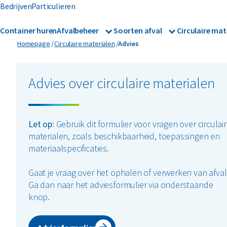
Bedrijven
Particulieren
Container huren
Afvalbeheer
Soorten afval
Circulaire mat
Afvalbeheer
Afvalinzameling
Advies
Homepage
Circulaire materialen
Advies
Glas
Metalen
Asbest
Gevaarl
Rolcontainers
Afzetcontainers
Hout
Mineralen
Advies over circulaire materialen
Banden
Glas
Ondergrondse containers
Perscontainers
Bouw- en sloopafval
Groena
Swill tank
Let op:
Gebruik dit formulier voor vragen over circulai
Inzamelmiddelen gevaarlijk
materialen, zoals beschikbaarheid, toepassingen en
Folie
Hout
afval
materiaalspecificaties.
Interne inzamelmiddelen
Gaat je vraag over het ophalen of verwerken van afval
Ga dan naar het adviesformulier via onderstaande
knop.