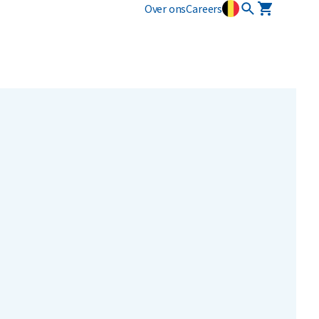
Over ons
Careers
Industriële diensten
Vlarema
Plastics
Restafval
Mobiele slibontwatering
Opruimingen
Alle circulaire materialen
Textiel
Vertrouwelijk papier
Alle soorten afval