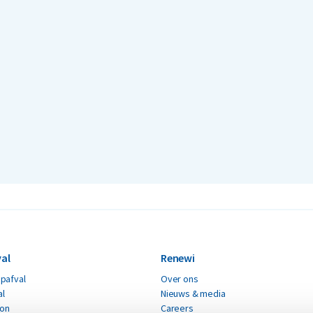
al
Renewi
pafval
Over ons
al
Nieuws & media
ton
Careers