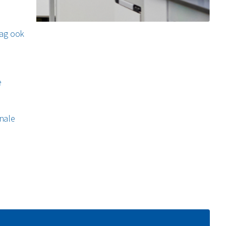
mag ook
e
onale