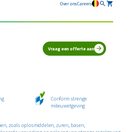
Over ons
Careers
Industriële diensten
Vlarema
Plastics
Restafval
Mobiele slibontwatering
Opruimingen
Alle circulaire materialen
Textiel
Vraag een offerte aan
Vertrouwelijk papier
Alle soorten afval
ng
Conform strenge
milieuwetgeving
en, zoals oplosmiddelen, zuren, basen,