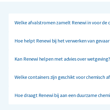
Welke afvalstromen zamelt Renewi in voor de 
Wij zamelen chemisch afval, verpakkingsmaterialen, res
Hoe helpt Renewi bij het verwerken van gevaarl
Wij zorgen voor veilig transport en verwerking van ge
regelgeving.
Kan Renewi helpen met advies over wetgeving
Ja, onze experts adviseren over compliance voor no
Welke containers zijn geschikt voor chemisch a
Wij bieden containers op maat, specifiek voor gevaarli
Hoe draagt Renewi bij aan een duurzame chemi
Onze innovatieve recyclingmethoden verkleinen jouw