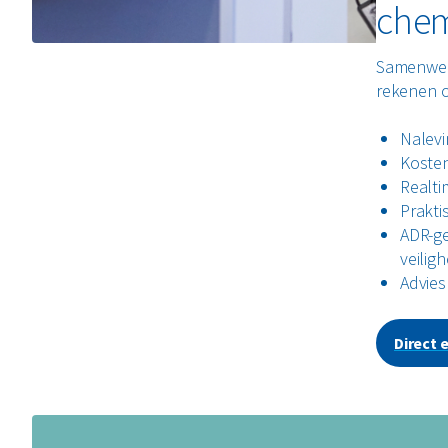
chem
Samenwer
rekenen 
Nalevi
Kosten
Realti
Prakti
ADR-ge
veilig
Advies
Direct 