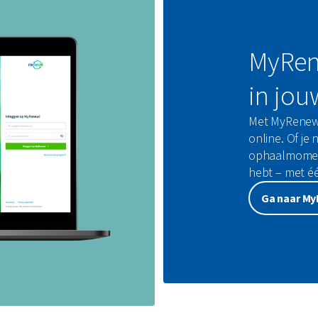
MyRene
in jou
Met MyRenewi 
online. Of je 
ophaalmoment
hebt – met één
Ga naar M