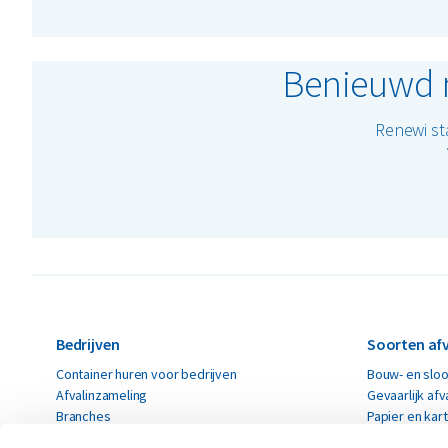
Benieuwd n
Renewi st
Bedrijven
Soorten afv
Container huren voor bedrijven
Bouw- en sloo
Afvalinzameling
Gevaarlijk afv
Branches
Papier en kar
Renewi EcoSmart
Restafval