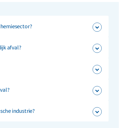
chemiesector?
tafval en gevaarlijke stoffen in.
ijk afval?
vaarlijk afval volgens de geldende wet- en
?
rmen zoals Vlarema en ISO 14001.
fval?
jke stoffen en chemisch afval.
sche industrie?
 ecologische voetafdruk en stimuleren een