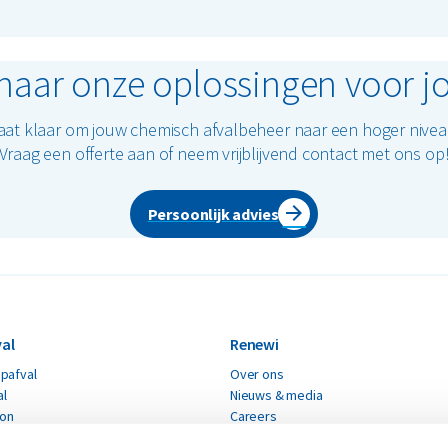
circulaire economie.
aar onze oplossingen voor j
aat klaar om jouw chemisch afvalbeheer naar een hoger niveau 
Vraag een offerte aan of neem vrijblijvend contact met ons op
Persoonlijk advies
al
Renewi
pafval
Over ons
al
Nieuws & media
ton
Careers
Renewi leveranciers