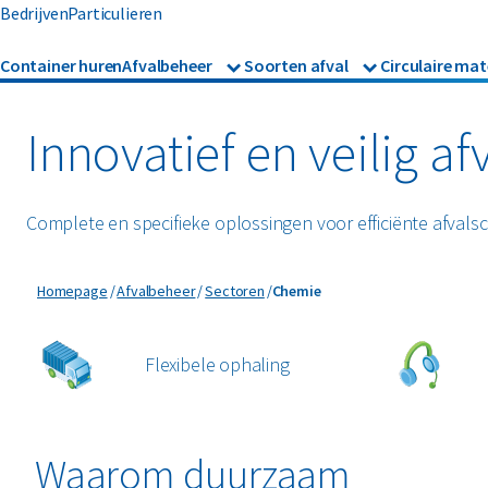
Bedrijven
Particulieren
Container huren
Afvalbeheer
Soorten afval
Circulaire mat
Afvalbeheer
Afvalinzameling
Glas
Metalen
Asbest
Gevaarl
Rolcontainers
Innovatief en veilig a
Afzetcontainers
Hout
Mineralen
Banden
Glas
Ondergrondse containers
Perscontainers
Complete en specifieke oplossingen voor efficiënte afvals
Bouw- en sloopafval
Groena
Swill tank
Inzamelmiddelen gevaarlijk
Chemie
Homepage
Afvalbeheer
Sectoren
Chemie
Folie
Hout
afval
Interne inzamelmiddelen
Flexibele ophaling
Waarom duurzaam