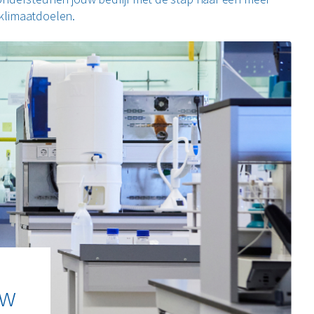
n klimaatdoelen.
uw