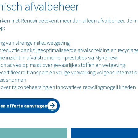
isch afvalbeheer
ken met Renewi betekent meer dan alleen afvalbeheer. Je 
op:
ng van strenge milieuwetgeving
reductie dankzij geoptimaliseerde afvalscheiding en recyclag
me inzicht in afvalstromen en prestaties via MyRenewi
sch advies op maat over gevaarlijke stoffen en wetgeving
certificeerd transport en veilige verwerking volgens internati
heidsnormen
 over risicobeheersing en innovatieve recyclingmogelijkheden
een offerte aanvragen