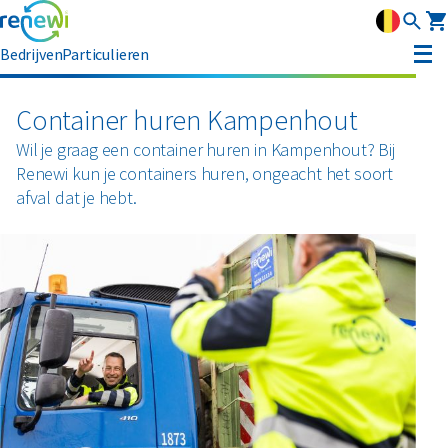
Bedrijven
Particulieren
Container huren
Container huren Kampenhout
Wil je graag een container huren in Kampenhout? Bij
Afvalbeheer
Renewi kun je containers huren, ongeacht het soort
Afvalbeheer
afval dat je hebt.
Soorten afval
Afvalinzameling
Rolcontainers
Asbest
Circulaire materialen
Afzetcontainers
Ondergrondse containers
Perscontainers
Banden
Glas
Advies
Swill tank
Inzamelmiddelen gevaarlijk afval
Bouw- en sloopafval
Hout
Klantenservice
Interne inzamelmiddelen
Branches
Folie
Metalen
MyRenewi
Bouw