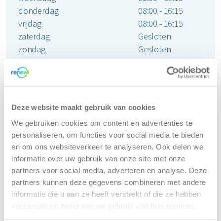
Renewi is onder andere werkzaam in: Leuven, Tienen,
donderdag
08:00 -
16:15
Aarschot, ...
vrijdag
08:00 -
16:15
zaterdag
Gesloten
zondag
Gesloten
Route
Deze website maakt gebruik van cookies
We gebruiken cookies om content en advertenties te
personaliseren, om functies voor social media te bieden
Containerverhuur in Kampenhout
en om ons websiteverkeer te analyseren. Ook delen we
voor jouw bedrijfsafval
informatie over uw gebruik van onze site met onze
partners voor social media, adverteren en analyse. Deze
Als bedrijf krijg je al vaak te maken met een grote
partners kunnen deze gegevens combineren met andere
hoeveelheid afval. Denk daarbij aan
productverpakkingen
,
informatie die u aan ze heeft verstrekt of die ze hebben
papier
en
groenafval
. Voor al dit afval kun je eenvoudig
verzameld op basis van uw gebruik van hun services.
een container huren in Kampenhout via Renewi. Als