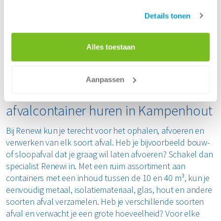
specialist in het ophalen en verwerken van elk soort afval,
is er altijd een oplossing op maat. Zo is het mogelijk om
Details tonen
specifiek een afvalcontainer te huren in Kampenhout voor
glas
,
plastic
,
hout
,
papier en karton
.
Alles toestaan
Laat jouw afval ophalen door Renewi en geef afval een
tweede leven. Door je afval goed te scheiden, is veel afval
herbruikbaar.
Aanpassen
Voor elk soort afval een
afvalcontainer huren in Kampenhout
Bij Renewi kun je terecht voor het ophalen, afvoeren en
verwerken van elk soort afval. Heb je bijvoorbeeld bouw-
of sloopafval dat je graag wil laten afvoeren? Schakel dan
specialist Renewi in. Met een ruim assortiment aan
containers met een inhoud tussen de 10 en 40 m³, kun je
eenvoudig metaal, isolatiemateriaal, glas, hout en andere
soorten afval verzamelen. Heb je verschillende soorten
afval en verwacht je een grote hoeveelheid? Voor elke