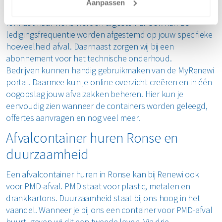
Aanpassen
afvoer, bewerking en verwerking van afval, ook kan het
formaat naar wens worden afgestemd. Ook kan de
ledigingsfrequentie worden afgestemd op jouw specifieke
hoeveelheid afval. Daarnaast zorgen wij bij een
abonnement voor het technische onderhoud.
Bedrijven kunnen handig gebruikmaken van de MyRenewi
portal. Daarmee kun je online overzicht creëren en in één
oogopslag jouw afvalzakken beheren. Hier kun je
eenvoudig zien wanneer de containers worden geleegd,
offertes aanvragen en nog veel meer.
Afvalcontainer huren Ronse en
duurzaamheid
Een afvalcontainer huren in Ronse kan bij Renewi ook
voor PMD-afval. PMD staat voor plastic, metalen en
drankkartons. Duurzaamheid staat bij ons hoog in het
vaandel. Wanneer je bij ons een container voor PMD-afval
huurt, geven wij dit een tweede leven. Via drie