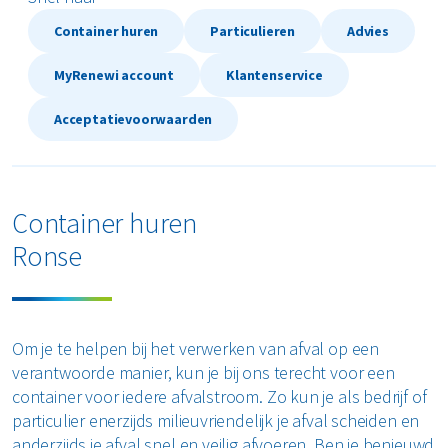
Textiel
Container huren
Particulieren
Advies
MyRenewi account
Klantenservice
Vertrouwelijk papier
Acceptatievoorwaarden
Alle soorten afval
Container huren
Ronse
Om je te helpen bij het verwerken van afval op een
verantwoorde manier, kun je bij ons terecht voor een
container voor iedere afvalstroom. Zo kun je als bedrijf of
particulier enerzijds milieuvriendelijk je afval scheiden en
anderzijds je afval snel en veilig afvoeren. Ben je benieuwd