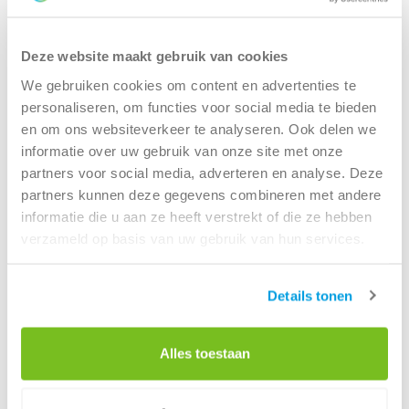
huren van een archiefcontainer zelf de ledigingsfrequentie
maandag
08:00 -
17:00
bepalen.
dinsdag
08:00 -
17:00
Deze website maakt gebruik van cookies
woensdag
08:00 -
17:00
Renewi is onder andere werkzaam in: Oudenaarde,
donderdag
08:00 -
17:00
We gebruiken cookies om content en advertenties te
Zottegem, Brakel, Geraardsbergen, ...
vrijdag
08:00 - 17:
00
personaliseren, om functies voor social media te bieden
en om ons websiteverkeer te analyseren. Ook delen we
zaterdag
Gesloten
informatie over uw gebruik van onze site met onze
zondag
Gesloten
partners voor social media, adverteren en analyse. Deze
partners kunnen deze gegevens combineren met andere
Route
informatie die u aan ze heeft verstrekt of die ze hebben
verzameld op basis van uw gebruik van hun services.
Details tonen
Containerverhuur Ronse bij Renewi
Alles toestaan
Wanneer je een container huurt bij Renewi, ontzorgen wij
jou volledig. Bij een all-in-abonnementstarief geniet je van
een aantal voordelen. Niet alleen zorgen wij dan voor de