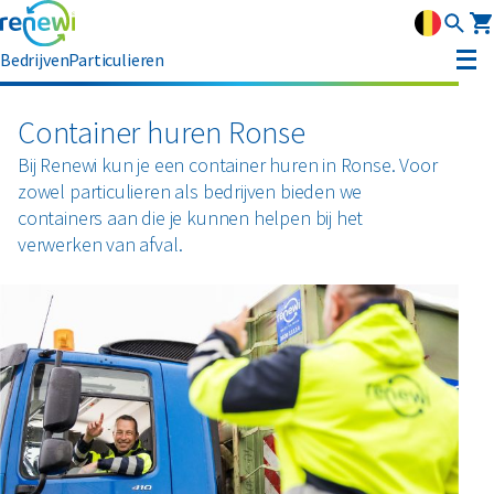
Bedrijven
Particulieren
Container huren
Container huren Ronse
Bij Renewi kun je een container huren in Ronse. Voor
Afvalbeheer
zowel particulieren als bedrijven bieden we
Afvalbeheer
containers aan die je kunnen helpen bij het
Soorten afval
Afvalinzameling
verwerken van afval.
Rolcontainers
Asbest
Circulaire materialen
Afzetcontainers
Ondergrondse containers
Perscontainers
Banden
Glas
Advies
Swill tank
Inzamelmiddelen gevaarlijk afval
Bouw- en sloopafval
Hout
Klantenservice
Interne inzamelmiddelen
Branches
Folie
Metalen
MyRenewi
Bouw