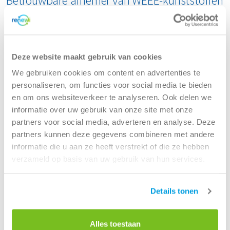
Betrouwbare afnemer van WEEE-kunststoffen
Wij zijn een betrouwbare en conforme afnemer van WEEE-
kunststoffen en bieden recyclers duurzame
verwerkingsoplossingen. Naast kunststoffen uit onze
eigen WEEE-recyclingfaciliteiten werken wij samen met
Deze website maakt gebruik van cookies
andere recyclers van elektrische en elektronische
We gebruiken cookies om content en advertenties te
apparatuur.
personaliseren, om functies voor social media te bieden
en om ons websiteverkeer te analyseren. Ook delen we
Wij zijn gespecialiseerd in post-consumer kunststoffen uit
informatie over uw gebruik van onze site met onze
koel- en vriesapparatuur en kleine huishoudelijke
partners voor social media, adverteren en analyse. Deze
apparaten. Samen met toonaangevende recyclers, OEM’s
partners kunnen deze gegevens combineren met andere
en inzamelsystemen verwerken wij deze stromen tot
informatie die u aan ze heeft verstrekt of die ze hebben
hoogwaardige, circulaire materialen.
verzameld op basis van uw gebruik van hun services.
Op zoek naar een betrouwbare afzet voor uw WEEE-
kunststoffen? Wij bieden efficiënte, conforme en
Details tonen
duurzame recyclingoplossingen in heel Europa.
Alles toestaan