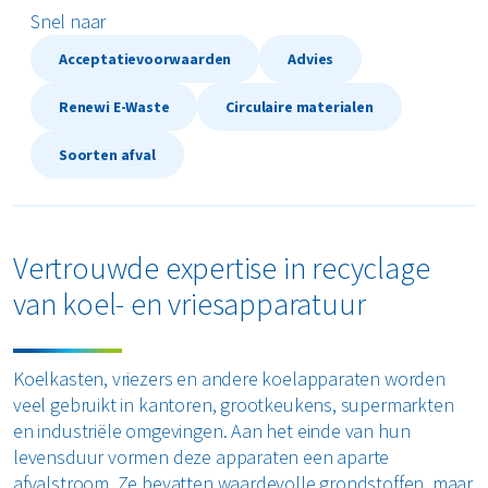
Snel naar
Textiel
Acceptatievoorwaarden
Advies
Vertrouwelijk papier
Renewi E-Waste
Circulaire materialen
Alle soorten afval
Soorten afval
Vertrouwde expertise in recyclage
van koel- en vriesapparatuur
Koelkasten, vriezers en andere koelapparaten worden
veel gebruikt in kantoren, grootkeukens, supermarkten
en industriële omgevingen. Aan het einde van hun
levensduur vormen deze apparaten een aparte
afvalstroom. Ze bevatten waardevolle grondstoffen, maar