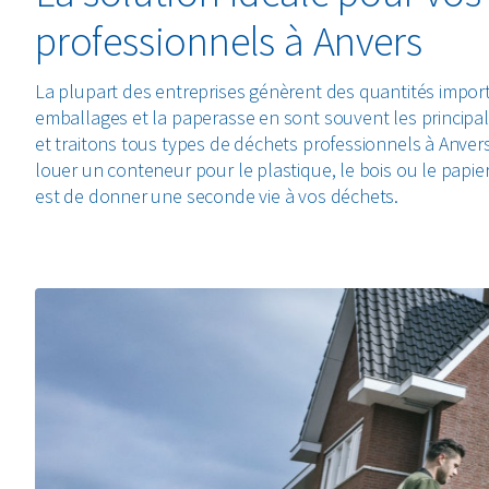
professionnels à Anvers
La plupart des entreprises génèrent des quantités impor
emballages et la paperasse en sont souvent les principa
et traitons tous types de déchets professionnels à Anver
louer un conteneur pour le plastique, le bois ou le papier 
est de donner une seconde vie à vos déchets.