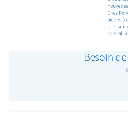
nouvelles
Chez Rene
aidons à é
plus sur 
conseil p
Besoin de 