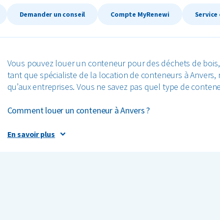
Demander un conseil
Compte MyRenewi
Service 
Vous pouvez louer un conteneur pour des déchets de bois, 
tant que spécialiste de la location de conteneurs à Anvers,
qu’aux entreprises. Vous ne savez pas quel type de contene
Comment louer un conteneur à Anvers ?
Louer un conteneur à déchets à Anvers est très simple. V
En savoir plus
notre site web. Nous proposons différents types de conten
conteneurs à déposer. Ainsi, vous trouverez toujours le con
grandes quantités de déchets ou des volumes plus modeste
pouvez définir la fréquence de vidage du conteneur selon
Vous hésitez sur le choix du conteneur à louer à Anvers ? N
de la quantité de déchets à traiter. Vous pouvez également