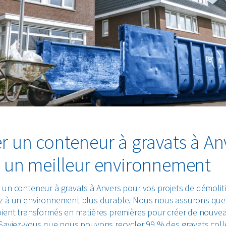
r un conteneur à gravats à An
 un meilleur environnement
 un conteneur à gravats à Anvers pour vos projets de démolit
z à un environnement plus durable. Nous nous assurons que
oient transformés en matières premières pour créer de nouve
 Saviez-vous que nous pouvons recycler 99 % des gravats coll