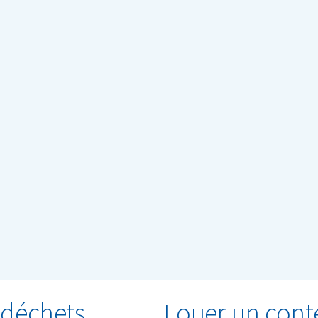
Renewi opère également dans les localités suivantes : Mer
Beveren, Borgerhout, ...
 déchets
Louer un cont