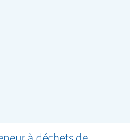
ksem, Berchem, Wilrijk, Brasschaat, Hoboken, Schoten,
eneur à déchets de