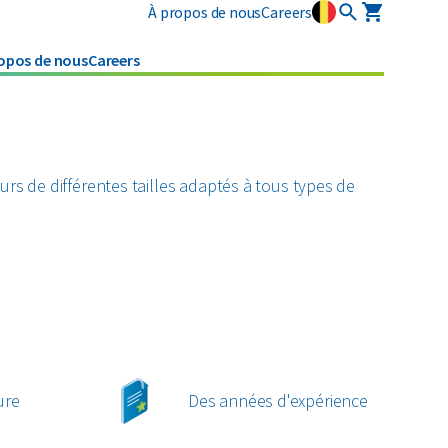
À propos de nous
Careers
opos de nous
Careers
Services industriels
Législation
Plastiques
Pneus
specialises
Traitement des boues sur
Tous les matériaux circulaires
Textiles
votre site
s de différentes tailles adaptés à tous types de
Nettoyages
Verre
Tous les types de déchets
ure
Des années d'expérience