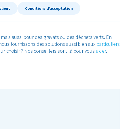
client
Conditions d’acceptation
mais aussi pour des gravats ou des déchets verts. En
 nous fournissons des solutions aussi bien aux
particuliers
ur choisir ? Nos conseillers sont là pour vous
aider
.
ous pouvez commander votre conteneur directement sur
eurs, tels que des conteneurs roulants et des
teneur qu’il vous faut à Anvers. Que ce soit pour de
s, nous avons une solution pour vous. De plus, vous
 vos besoins : hebdomadaire, mensuel ou bimensuel.
ous serons ravis de vous conseiller en fonction du type et
 nous contacter par téléphone.