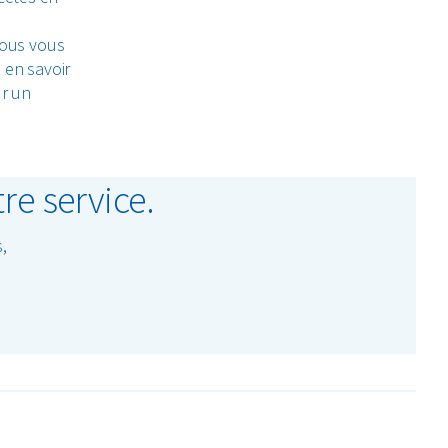
Nous vous
 en savoir
ur un
re service.
,