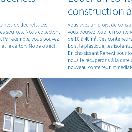
construction 
tantes de déchets. Les
Vous avez un projet de constr
les sources. Nous collectons
vous pouvez louer un contene
s. Par exemple, vous pouvez
de 10 à 40 m³. Ces conteneurs
et le carton. Notre objectif
bois, le plastique, les isolants
En choisissant Renewi pour l
nous le récupérons à la date 
nouveau conteneur immédiat