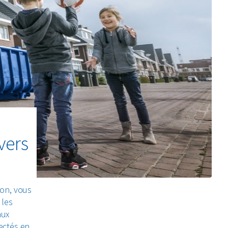
vers
ion, vous
 les
aux
ectés en