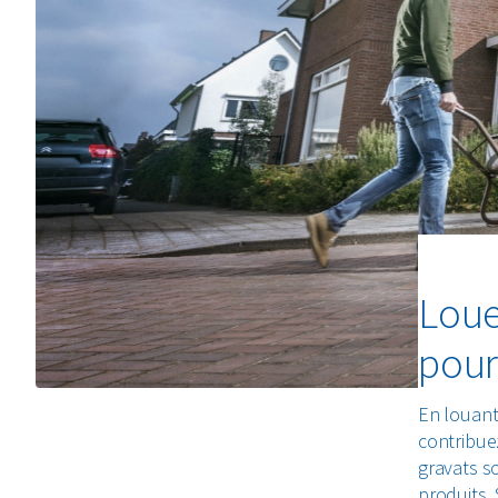
Loue
pour
En louant
contribue
gravats s
produits.