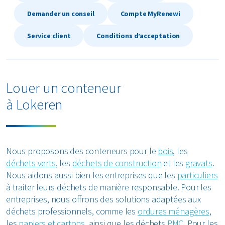
Textiles
Demander un conseil
Compte MyRenewi
Service client
Conditions d’acceptation
Verre
Tous les types de déchets
Louer un conteneur
à Lokeren
Nous proposons des conteneurs pour le
bois
, les
déchets verts
, les
déchets de construction
et les
gravats
.
Nous aidons aussi bien les entreprises que les
particuliers
à traiter leurs déchets de manière responsable. Pour les
entreprises, nous offrons des solutions adaptées aux
déchets professionnels, comme les
ordures ménagères
,
les
papiers et cartons
, ainsi que les déchets
PMC
. Pour les