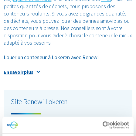
petites quantités de déchets, nous proposons des
conteneurs roulants. Si vous avez de grandes quantités
de déchets, vous pouvez louer des bennes amovibles ou
des conteneurs à presse. Nos conseillers sont à votre
disposition pour vous aider à choisir le conteneur le mieux
adapté à vos besoins.
Louer un conteneur à Lokeren avec Renewi
Il est très facile de louer un conteneur à Lokeren. Nous
En savoir plus
avons une solution pour chaque problématique liée aux
déchets. Vous pouvez commander facilement le
conteneur souhaité en ligne. Que vous ayez de grandes
Site Renewi Lokeren
ou de petites quantités de déchets, nous pouvons vous
aider. Notre site internet dispose d’options de filtres
pratiques, vous permettant de sélectionner rapidement le
conteneur adapté. Par exemple, vous pouvez indiquer le
Waaslandlaan 1
type de déchets pour lequel vous avez besoin d’un
9160 Lokeren