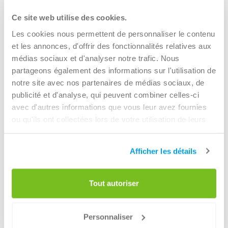
conteneur. Lors de votre commande en ligne, vous
pouvez également préciser la fréquence de vidage du
Contact:
+32 800 11 114
Ce site web utilise des cookies.
conteneur. Nous offrons des services hebdomadaires,
Les cookies nous permettent de personnaliser le contenu
bimensuels ou mensuels.
Openingstijden locatie:
et les annonces, d'offrir des fonctionnalités relatives aux
Vous ne savez pas quel conteneur correspond le mieux à
lundi
06:00 -
17:00
médias sociaux et d'analyser notre trafic. Nous
vos besoins ? Nos conseillers experts sont là pour vous
mardi
06:00 -
17:00
partageons également des informations sur l'utilisation de
guider. En fonction de votre situation, nous vous
mercredi
06:00 -
17:00
notre site avec nos partenaires de médias sociaux, de
recommanderons le conteneur idéal. Pour une réponse
publicité et d'analyse, qui peuvent combiner celles-ci
jeudi
06:00 -
17:00
rapide, n’hésitez pas à nous contacter par téléphone.
avec d'autres informations que vous leur avez fournies
vendredi
06:00 -
16:00
ou qu'ils ont collectées lors de votre utilisation de leurs
samedi
Fermé
Renewi opère également dans les localités suivantes :
services.
dimanche
Fermé
Sint-Niklaas, Waasmunster, Moerbeke, Hamme, ...
Afficher les détails
Route
Tout autoriser
Personnaliser