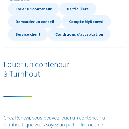
Textiles
Louer un conteneur
Particuliers
Demander un conseil
Compte MyRenewi
Verre
Service client
Conditions d’acceptation
Tous les types de déchets
Louer un conteneur
à Turnhout
Chez Renewi, vous pouvez louer un conteneur à
Turnhout, que vous soyez un
particulier
ou une