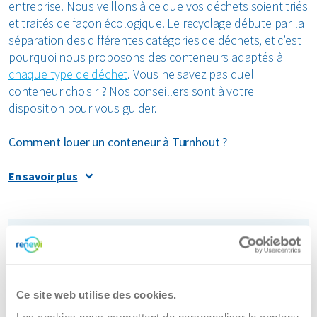
entreprise. Nous veillons à ce que vos déchets soient triés
et traités de façon écologique. Le recyclage débute par la
séparation des différentes catégories de déchets, et c’est
pourquoi nous proposons des conteneurs adaptés à
chaque type de déchet
. Vous ne savez pas quel
conteneur choisir ? Nos conseillers sont à votre
disposition pour vous guider.
Comment louer un conteneur à Turnhout ?
Louer un conteneur à Turnhout est simple et rapide avec
En savoir plus
Renewi. Commandez votre conteneur directement en
ligne. Nous proposons une large gamme de conteneurs,
que ce soit pour de petits volumes ou des quantités
Site Renewi Turnhout
importantes. Pour des petites quantités de déchets, optez
pour un conteneur roulant. Pour des volumes plus
élevés, nous proposons des bennes amovibles. Vous
pouvez facilement filtrer les options disponibles sur notre
Ce site web utilise des cookies.
Veedijk 45
site en fonction du type de déchet à gérer.
Les cookies nous permettent de personnaliser le contenu