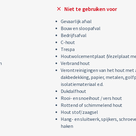
Niet te gebruiken voor
Gevaarlijk afval
Bouw en sloopafval
Bedrijfsafval
C-hout
Trespa
Houtwolcementplaat (Vezelplaat me
n
Verbrand hout
Verontreinigingen van het hout met an
dakbedekking, papier, metalen, golfp
isolatiemateriaal e.d.
Dukdalfhout
Rooi- en snoeihout / vers hout
Rottend of schimmelend hout
Hout stof/zaagsel
Hang- en sluitwerk, spijkers, schroe
haken