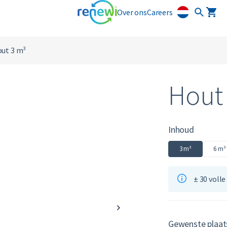
Over ons
Careers
ut 3 m³
Hout
Inhoud
3 m³
6 m³
± 30 voll