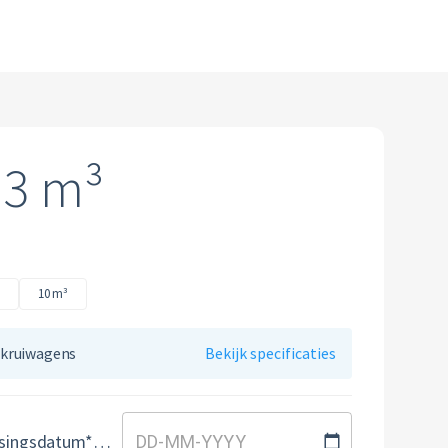
 3 m³
10 m³
e kruiwagens
Bekijk specificaties
Gewenste plaatsingsdatum*
DD
-
MM
-
YYYY