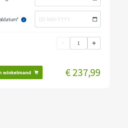
aldatum*
DD
-
MM
-
YYYY
i
€ 237,99
n winkelmand