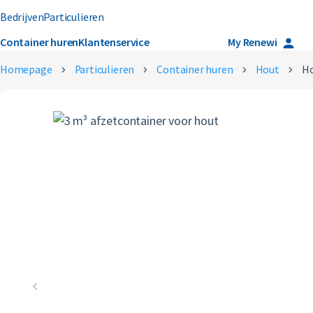
Bedrijven
Particulieren
Container huren
Klantenservice
Over ons
Careers
My Renewi
Homepage
Particulieren
Container huren
Hout
Ho