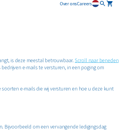
Over ons
Careers
osmart
Circulaire diensten
Plastics
Puin
newi EcoSmart?
CSRD
ten
Circulair+
Alle circulaire materialen
Restafval
zamelmiddelen
vangt, is deze meestal betrouwbaar.
Scroll naar beneden
Vertrouwelijk papier
edrijven e-mails te versturen, in een poging om
Alle soorten afval
e soorten e-mails die wij versturen en hoe u deze kunt
en. Bijvoorbeeld om een vervangende ledigingsdag