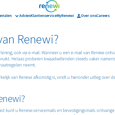
erialen
Advies
Klantenservice
MyRenewi
Over ons
Careers
Branches
Renewi Ec
Organics
ijk afval
Hout
Bouw
Waarom Re
 van Renewi?
Horeca en recreatie
Onze diens
Papier en karton
Matrassen
Industrie
Interne in
Logistiek
rlening, ook via e-mail. Wanneer u een e-mail van Renewi ont
en tuinafval
Papier en karton
Retail
bruikt. Helaas proberen kwaadwillenden steeds vaker namens b
n maatregelen neemt.
jk afval
Zakelijke dienstverlening
l
PMD
Zorg
elijk van Renewi afkomstig is, vindt u hieronder uitleg over d
Bekijk alle branches
Renewi?
st kunt u Renewi servicemails en bevestigingsmails ontvang