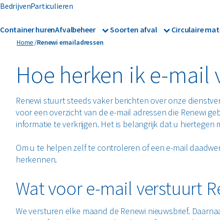
Bedrijven
Particulieren
Container huren
Afvalbeheer
Soorten afval
Circulaire mat
Afvalbeheer
Afvalinzameling
Renewi emailadressen
Home
Renewi emailadressen
Glas
Metalen
Asbest
Gevaarl
Rolcontainers
Hoe herken ik e-mail
Afzetcontainers
Hout
Mineralen
Banden
Glas
Ondergrondse containers
Perscontainers
Renewi stuurt steeds vaker berichten over onze dienstve
Bouw- en sloopafval
Groen- 
Swill tank
voor een overzicht van de e-mail adressen die Renewi ge
informatie te verkrijgen. Het is belangrijk dat u hiertege
Inzamelmiddelen gevaarli
Folie
Grofvui
Interne inzamelmiddelen
Om u te helpen zelf te controleren of een e-mail daadwerk
herkennen.
Wat voor e-mail verstuurt 
We versturen elke maand de Renewi nieuwsbrief. Daarnaa